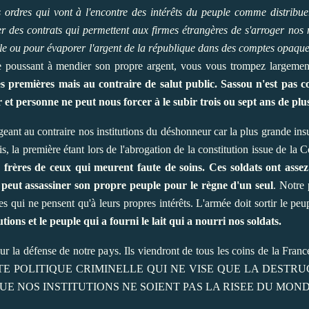
des ordres qui vont à l'encontre des intérêts du peuple comme distrib
es contrats qui permettent aux firmes étrangères de s'arroger nos m
role ou pour évaporer l'argent de la république dans des comptes opaqu
e poussant à mendier son propre argent, vous vous trompez largeme
s premières mais au contraire de salut public. Sassou n'est pas 
r et personne ne peut nous forcer à le subir trois ou sept ans de plu
geant au contraire nos institutions du déshonneur car la plus grande insu
is, la première étant lors de l'abrogation de la constitution issue de la
es frères de ceux qui meurent faute de soins. Ces soldats ont ass
 peut assassiner son propre peuple pour le règne d'un seul
. Notre 
es qui ne pensent qu'à leurs propres intérêts. L'armée doit sortir le p
utions et le peuple qui a fourni le lait qui a nourri nos soldats.
 la défense de notre pays. Ils viendront de tous les coins de la Fran
TE POLITIQUE CRIMINELLE QUI NE VISE QUE LA DESTRU
UE NOS INSTITUTIONS NE SOIENT PAS LA RISEE DU MON