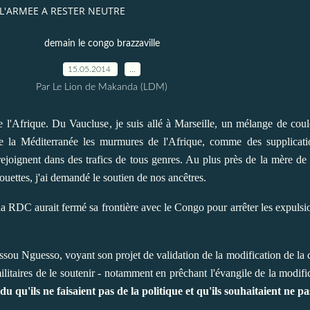
L'ARMEE A RESTER NEUTRE
demain le congo brazzaville
15.05.2014
…
Par Le Lion de Makanda (LDM)
 l'Afrique. Du Vaucluse, je suis allé à Marseille, un mélange de coul
 de la Méditerranée les murmures de l'Afrique, comme des supplicati
joignent dans des trafics de tous genres. Au plus près de la mère de 
uettes, j'ai demandé le soutien de nos ancêtres.
ue la RDC aurait fermé sa frontière avec le Congo pour arrêter les expuls
ssou Nguesso, voyant son projet de validation de la modification de la 
ilitaires de le soutenir - notamment en prêchant l'évangile de la modific
qu'ils ne faisaient pas de la politique et qu'ils souhaitaient ne pa