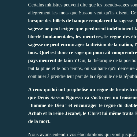
Certains ministres peuvent dire que les pseudo-sages sont a
allègrement les mots que Sassou veut qu'ils disent.
Ce
lorsque des billets de banque remplacent la sagesse.
sagesse ne peut exiger que perdurent indéfiniment la
liberté fondamentales, les meurtres, le règne des ét
sagesse ne peut encourager la division de la nation, l
tous. Quel est donc ce sage qui pourrait comprendre 
pays meurent de faim ?
Oui, la rhétorique de la positi
fait la pluie et le bon temps, on souhaite qu'il demeur
continuer à prendre leur part de la dépouille de la républ
A ceux qui lui ont prophétisé un règne de trente-tro
que Denis Sassou Nguesso va s'octroyer un troisième
"homme de Dieu" et encourager le règne du diable. 
Achab et la reine Jézabel, le Christ lui-même trai
de la mort.
Nous avons entendu vos élucubrations qui vont jusqu'à 