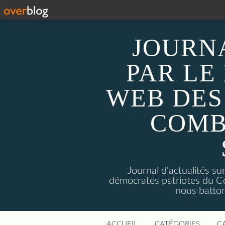
JOURN
PAR LE
WEB DES
COMB
Journal d'actualités 
démocrates patriotes du C
nous batto
ACCUEIL
CATÉGORIES
C