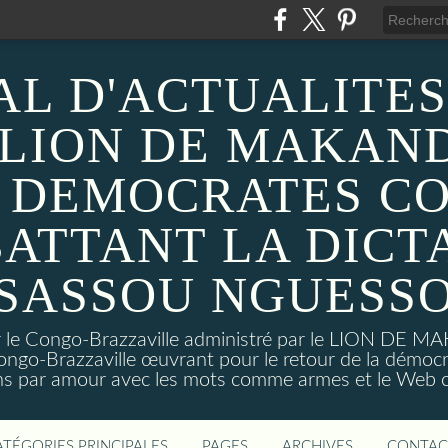
AL D'ACTUALITES
 LION DE MAKAND
 DEMOCRATES C
ATTANT LA DICT
SASSOU NGUESS
sur le Congo-Brazzaville administré par le LION DE 
ongo-Brazzaville œuvrant pour le retour de la démoc
ns par amour avec les mots comme armes et le Web c
ATÉGORIES PRINCIPALES
PAGES
ARCHIVES
CONTAC