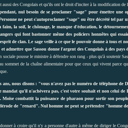
ussi des Congolais et qu'ils ont le droit d'inciter à la modification de l
pendant, nul besoin de se proclamer "sage" pour émettre une opi
 Personne ne peut s'autoproclamer "sage" ou être décrété tel par u
 faim, la soif, le chômage, le manque d'éducation, le détournement
rangers qui font bastonner même des policiers honnêtes qui essaien
'esprit de clan. Le sage veille à ce que le pouvoir donne à tous et n
et admettre que Sassou donne l'argent des Congolais à des pays étr
on sociale pousse le ministre à défendre son rang - plus qu'à soutenir Sa
e au sommet de la chaîne alimentaire pour que ceux qui vivent parce que
ique.
is ans, nous disons : "vous n'avez pas le numéro de téléphone de Di
 mandat qu'il n'achèvera pas, c'est votre souhait et non celui de
Moïse combattit la puissance de pharaon pour sortir son peuple d
ta Hérode de "renard". Nul homme ne peut se prétendre "homme de
donner à croire qu'il n'y a personne d'autre à même de diriger le Co