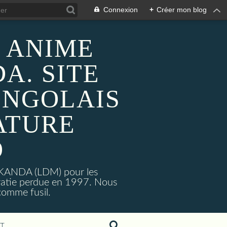
Connexion
+
Créer mon blog
 ANIME
A. SITE
ONGOLAIS
ATURE
O
MAKANDA (LDM) pour les
ratie perdue en 1997. Nous
omme fusil.
T