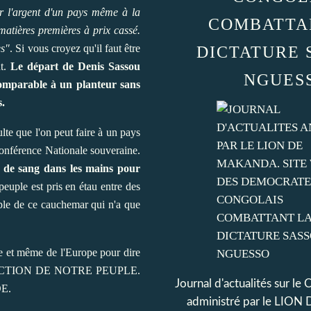
uer l'argent d'un pays même à la
COMBATTA
atières premières à prix cassé.
es"
. Si vous croyez qu'il faut être
DICTATURE 
nt.
Le départ de Denis Sassou
NGUES
comparable à un planteur sans
s.
lte que l'on peut faire à un pays
 Conférence Nationale souveraine.
ez de sang dans les mains pour
peuple est pris en étau entre des
euple de ce cauchemar qui n'a que
ce et même de l'Europe pour dire
CTION DE NOTRE PEUPLE.
Journal d'actualités sur le
DE.
administré par le LI