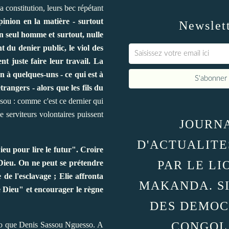
a constitution, leurs bec répétant
nion en la matière - surtout
Newslet
n seul homme et surtout, nulle
 du denier public, le viol des
t juste faire leur travail. La
on à quelques-uns - ce qui est à
angers - alors que les fils du
ssou : comme c'est ce dernier qui
 serviteurs volontaires puissent
JOURN
D'ACTUALITE
eu pour lire le futur". Croire
 Dieu. On ne peut se prétendre
PAR LE LI
e l'esclavage ; Elie affronta
MAKANDA. S
 Dieu" et encourager le règne
DES DEMOC
CONGOL
ngo que Denis Sassou Nguesso. A