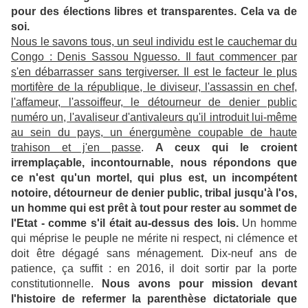
pour des élections libres et transparentes. Cela va de
soi.
Nous le savons tous, un seul individu est le cauchemar du
Congo : Denis Sassou Nguesso. Il faut commencer par
s'en débarrasser sans tergiverser. Il est le facteur le plus
mortifère de la république, le diviseur, l'assassin en chef,
l'affameur, l'assoiffeur, le détourneur de denier public
numéro un, l'avaliseur d'antivaleurs qu'il introduit lui-même
au sein du pays, un énergumène coupable de haute
trahison et j'en passe
.
A ceux qui le croient
irremplaçable, incontournable, nous répondons que
ce n'est qu'un mortel, qui plus est, un incompétent
notoire, détourneur de denier public, tribal jusqu'à l'os,
un homme qui est prêt à tout pour rester au sommet de
l'Etat - comme s'il était au-dessus des lois.
Un homme
qui méprise le peuple ne mérite ni respect, ni clémence et
doit être dégagé sans ménagement. Dix-neuf ans de
patience, ça suffit : en 2016, il doit sortir par la porte
constitutionnelle.
Nous avons pour mission devant
l'histoire de refermer la parenthèse dictatoriale que