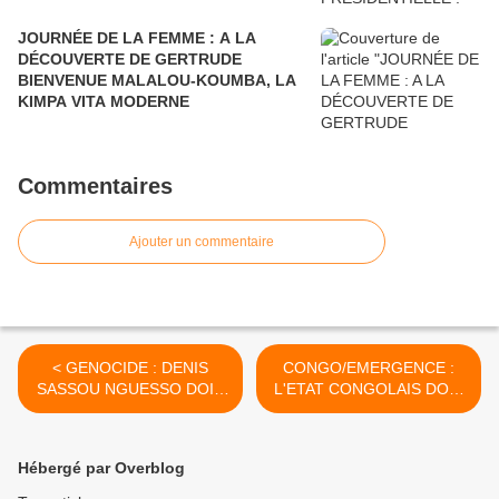
JOURNÉE DE LA FEMME : A LA
DÉCOUVERTE DE GERTRUDE
BIENVENUE MALALOU-KOUMBA, LA
KIMPA VITA MODERNE
Commentaires
Ajouter un commentaire
< GENOCIDE : DENIS
CONGO/EMERGENCE :
SASSOU NGUESSO DOIT
L'ETAT CONGOLAIS DOIT
ARRETER DE VERSER
SOUTENIR LE COMBAT
LES LARMES ET LE SANG
DE LA SEULE
DES POPULATIONS DU
ENTREPRISE INNOVANTE
Hébergé par Overblog
SUD
DU PAYS, CHALLENGE
FUTURA DE TSENGUE-