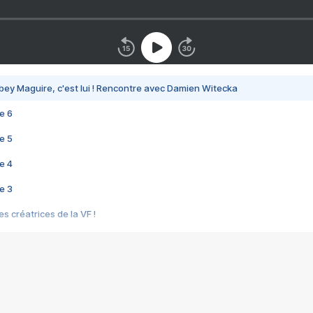
bey Maguire, c'est lui ! Rencontre avec Damien Witecka
e 6
e 5
e 4
e 3
s créatrices de la VF !
e 2
e 1
e Mektoub My Love arrive enfin ! Rencontre avec Shaïn Boumedine et Sal