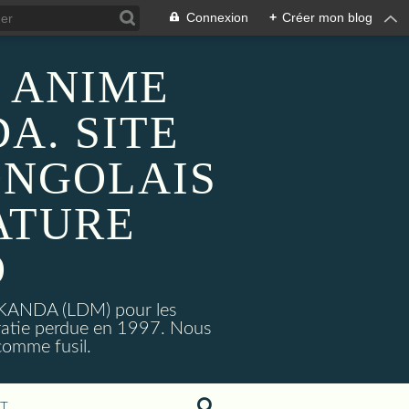
Connexion
+
Créer mon blog
 ANIME
A. SITE
ONGOLAIS
ATURE
O
MAKANDA (LDM) pour les
ratie perdue en 1997. Nous
omme fusil.
T