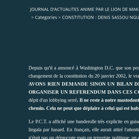
JOURNAL D'ACTUALITES ANIME PAR LE LION DE M
>
Categories
>
CONSTITUTION : DENIS SASSOU NGUE
Depuis qu'il a annoncé à Washington D.C. que son peu
changement de la constitution du 20 janvier 2002, le v
AVONS RIEN DEMANDE SINON UN BILAN DE
ORGANISER UN REFERENDUM DANS CES C
dépit d'un lobbying serré
. Il ne reste à notre mastodont
chemin. Cela ne peut que déplaire à celui qui est habitu
Le P.C.T. a affiché une banderolle très explicite en gui
lingala par hasard. En français, elle aurait attiré l'a
n'était pas un démocrate mais un terroriste politique, un 