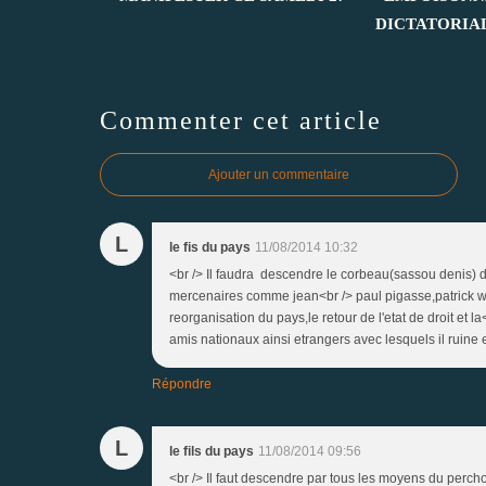
DICTATORIA
Commenter cet article
Ajouter un commentaire
L
le fis du pays
11/08/2014 10:32
<br /> Il faudra descendre le corbeau(sassou denis) du 
mercenaires comme jean<br /> paul pigasse,patrick wa
reorganisation du pays,le retour de l'etat de droit et l
amis nationaux ainsi etrangers avec lesquels il ruine e
Répondre
L
le fils du pays
11/08/2014 09:56
<br /> Il faut descendre par tous les moyens du percho