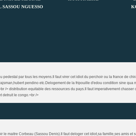
L SASSOU NGUESSO
K
pedestal par tous les moyens.Il faut virer cet idiot du perchoir ou la france de chira
jsman,hubert pendino etc.Delogement de la fripouille d'edou condition sine qua no
a<br /> distribution equitable des ressources du pays.Il faut imperativement chasser c
t detruit le congo.<br />
ir le maitre Corbeau (Sassou Denis).Il faut deloger cet idiot,sa famille,ses amis et 