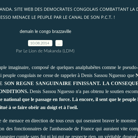
AKANDA. SITE WEB DES DEMOCRATES CONGOLAIS COMBATTANT LA
SSO MENACE LE PEUPLE PAR LE CANAL DE SON P.C.T. !
demain le congo brazzaville
10.08.2014
…
Par Le Lion de Makanda (LDM)
ple imaginaire, composé de quelques analphabètes comme le pseudo-sa
rai peuple congolais ne cesse de rappeler à Denis Sassou Nguesso que
 SON REGNE SANGUINAIRE FINISSANT. LA CONSEQUE
ONDITIONS.
Denis Sassou Nguesso n'a pas obtenu le soutien escomp
e national que le passage en force. Là encore, il sent que le peuple l
é à se faire obéir au doigt et à l'oeil.
se de menace en direction de tous ceux qui oseraient braver le monstre S
ttention des fonctionnaires de l'ambassade de France qui auraient vite 
gangster cupide sans foi ni loi qui ne respecte rien, un véritable drogué