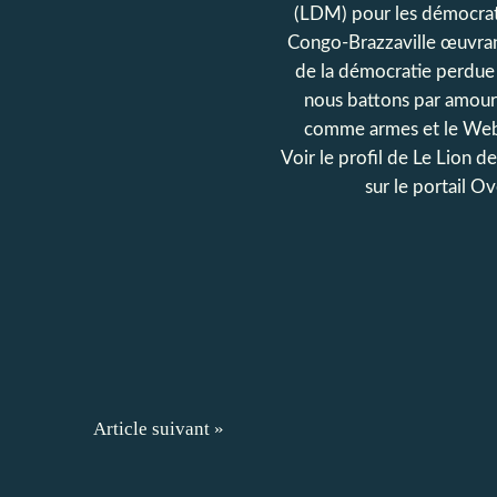
(LDM) pour les démocrat
Congo-Brazzaville œuvran
de la démocratie perdue
nous battons par amour
comme armes et le Web
Voir le profil de
Le Lion d
sur le portail O
Article suivant »