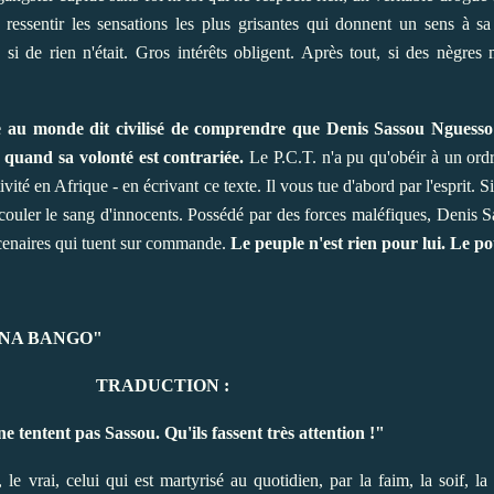
essentir les sensations les plus grisantes qui donnent un sens à sa v
 de rien n'était. Gros intérêts obligent. Après tout, si des nègres 
re au monde dit civilisé de comprendre que Denis Sassou Nguess
 quand sa volonté est contrariée.
Le P.C.T. n'a pu qu'obéir à un ordr
vité en Afrique - en écrivant ce texte. Il vous tue d'abord par l'esprit. 
ir couler le sang d'innocents. Possédé par des forces maléfiques, Denis 
cenaires qui tuent sur commande.
Le peuple n'est rien pour lui. Le po
A BANGO"
TRADUCTION :
ne tentent pas Sassou. Qu'ils fassent très attention !"
e vrai, celui qui est martyrisé au quotidien, par la faim, la soif, la 