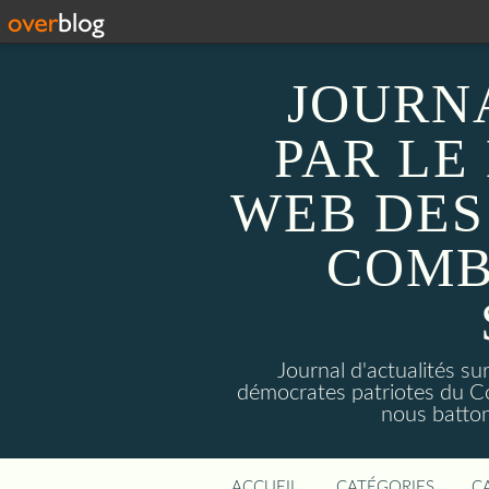
JOURN
PAR LE
WEB DES
COMB
Journal d'actualités 
démocrates patriotes du C
nous batto
ACCUEIL
CATÉGORIES
C