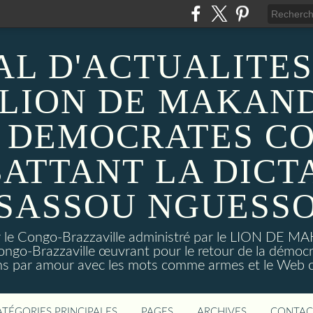
AL D'ACTUALITES
 LION DE MAKAND
 DEMOCRATES C
ATTANT LA DICT
SASSOU NGUESS
sur le Congo-Brazzaville administré par le LION DE 
ongo-Brazzaville œuvrant pour le retour de la démoc
ns par amour avec les mots comme armes et le Web c
ATÉGORIES PRINCIPALES
PAGES
ARCHIVES
CONTAC