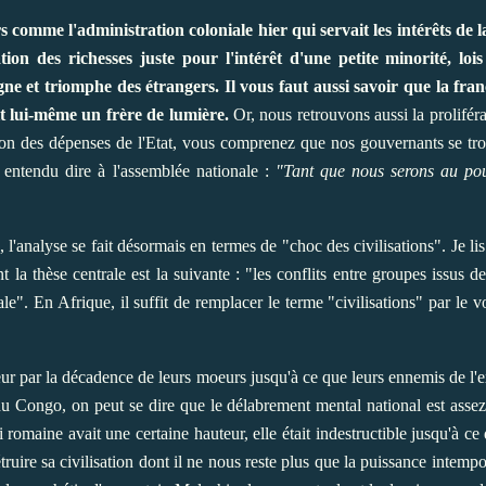
comme l'administration coloniale hier qui servait les intérêts de 
ation des richesses juste pour l'intérêt d'une petite minorité, loi
ne et triomphe des étrangers. Il vous faut aussi savoir que la fra
t lui-même un frère de lumière.
Or, nous retrouvons aussi la prolifér
on des dépenses de l'Etat, vous comprenez que nos gouvernants se tr
st entendu dire à l'assemblée nationale :
"Tant que nous serons au pou
, l'analyse se fait désormais en termes de "choc des civilisations".
Je l
 la thèse centrale est la suivante : "
les conflits entre
groupes issus de 
le". En Afrique, il suffit de remplacer le terme "civilisations" par le
eur par la décadence de leurs moeurs jusqu'à ce que leurs ennemis de l'e
du Congo, on peut se dire que le délabrement mental national est assez 
 romaine avait une certaine hauteur, elle était indestructible jusqu'à c
étruire sa civilisation dont il ne nous reste plus que la puissance intem