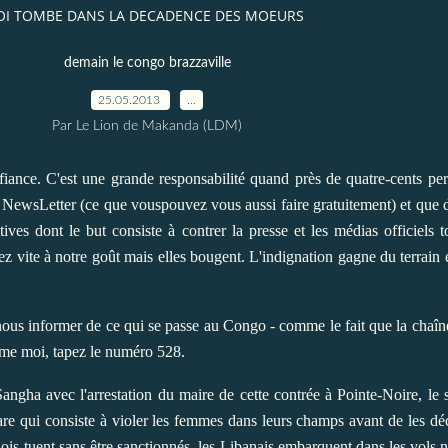
LOI TOMBE DANS LA DECADENCE DES MOEURS
demain le congo brazzaville
25.05.2013
…
Par Le Lion de Makanda (LDM)
fiance. C'est une grande responsabilité quand près de quatre-cents pe
 la NewsLetter (ce que vouspouvez vous aussi faire gratuitement) et que d
es dont le but consiste à contrer la presse et les médias officiels t
 vite à notre goût mais elles bougent. L'indignation gagne du terrain e
nous informer de ce qui se passe au Congo - comme le fait que la chaî
me moi, tapez le numéro 528.
angha avec l'arrestation du maire de cette contrée à Pointe-Noire, le
are qui consiste à violer les femmes dans leurs champs avant de les déc
nois tuent sans être sanctionnés, les Libanais embarquent dans les vols 