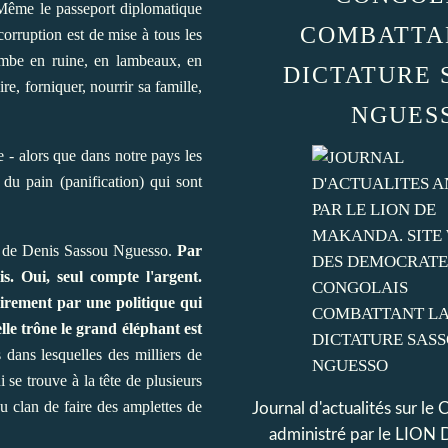
. Même le passeport diplomatique
COMBATTA
orruption est de mise à tous les
ombe en ruine, en lambeaux, en
DICTATURE 
e, forniquer, nourrir sa famille,
NGUES
e - alors que dans notre pays les
 du pain (panification) qui sont
ser de Denis Sassou Nguesso.
Par
s. Oui, seul compte l'argent.
airement par une politique qui
elle trône le grand éléphant est
dans lesquelles des milliers de
se trouve à la tête de plusieurs
u clan de faire des amplettes de
Journal d'actualités sur le
administré par le LI