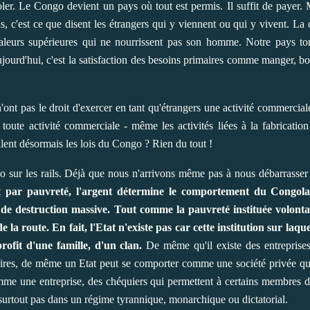
ioler. Le Congo devient un pays où tout est permis. Il suffit de payer
 c'est ce que disent les étrangers qui y viennent ou qui y vivent. La c
valeurs supérieures qui ne nourrissent pas son homme. Notre pays t
ourd'hui, c'est la satisfaction des besoins primaires comme manger, boir
ont pas le droit d'exercer en tant qu'étrangers une activité commercial
 toute activité commerciale - même les activités liées à la fabrication
alent désormais les lois du Congo ? Rien du tout !
ongo sur les rails. Déjà que nous n'arrivons même pas à nous débarras
nt par pauvreté, l'argent détermine le comportement du Congolai
e de destruction massive. Tout comme la pauvreté instituée volont
e la route. En fait, l'Etat n'existe pas car cette institution sur laqu
rofit d'une famille, d'un clan.
De même qu'il existe des entreprises 
naires, de même un Etat peut se comporter comme une société privée qui 
mme une entreprise, des chéquiers qui permettent à certains membres d
, surtout pas dans un régime tyrannique, monarchique ou dictatorial.