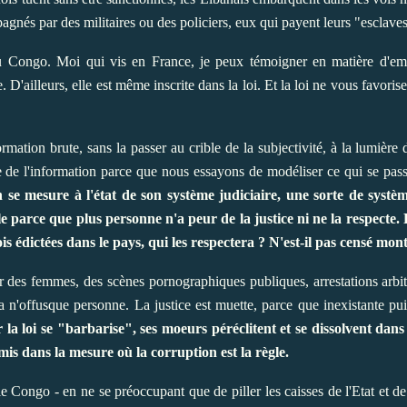
gnés par des militaires ou des policiers, eux qui payent leurs "esclaves
 au Congo. Moi qui vis en France, je peux témoigner en matière d'emp
D'ailleurs, elle est même inscrite dans la loi. Et la loi ne vous favoris
ormation brute, sans la passer au crible de la subjectivité, à la lumièr
te de l'information parce que nous essayons de modéliser ce qui se pa
 se mesure à l'état de son système judiciaire, une sorte de systè
arce que plus personne n'a peur de la justice ni ne la respecte. En 
is édictées dans le pays, qui les respectera ? N'est-il pas censé mon
ur des femmes, des scènes pornographiques publiques, arrestations arbit
la n'offusque personne. La justice est muette, parce que inexistante pui
la loi se "barbarise", ses moeurs péréclitent et se dissolvent dans 
mis dans la mesure où la corruption est la règle.
e Congo - en ne se préoccupant que de piller les caisses de l'Etat et