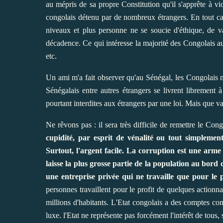
au mépris de sa propre Constitution qu'il s'apprête à v
congolais détenu par de nombreux étrangers. En tout cas,
niveaux et plus personne ne se soucie d'éthique, de 
décadence. Ce qui intéresse la majorité des Congolais auj
etc.
Un ami m'a fait observer qu'au Sénégal, les Congolais n'
Sénégalais entre autres étrangers se livrent librement à
pourtant interdites aux étrangers par une loi. Mais que v
Ne rêvons pas : il sera très difficile de remettre le C
cupidité, par esprit de vénalité ou tout simpleme
Surtout, l'argent facile. La corruption est une arm
laisse la plus grosse partie de la population au bord d
une entreprise privée qui ne travaille que pour le p
personnes travaillent pour le profit de quelques action
millions d'habitants. L'Etat congolais a des comptes co
luxe. l'Etat ne représente pas forcément l'intérêt de tous