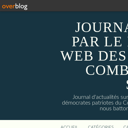
JOURN
PAR LE
WEB DES
COMB
Journal d'actualités 
démocrates patriotes du C
nous batto
ACCUEIL
CATÉGORIES
C