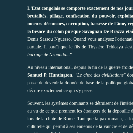
L'Etat congolais se comporte exactement de nos jours 
brutalités, pillage, confiscation du pouvoir, exploit
moeurs décousues, corruption, bassesse de l'âme, règ
la besace du colon puisque Savognan De Brazza étai
Denis Sassou Nguesso. Quand vous analysez l'orientati
partiale. Il paraît que le fils de Thystère Tchicaya s'e
barrage de Nsounda..."
Au niveau international, depuis la fin de la guerre froide
Samuel P. Huntington
,
"Le choc des civilisations"
dont
passe de devenir la
donnée de base de la politique globa
décrire exactement ce qui s'y passe.
Souvent, les systèmes dominants se détruisent de l'intéri
au vu de ce que prennent les étrangers de la dépouille 
lors de la chute de Rome. Tant que la pax romana, la loi
culturelle qui permit à ses ennemis de la vaincre et de d