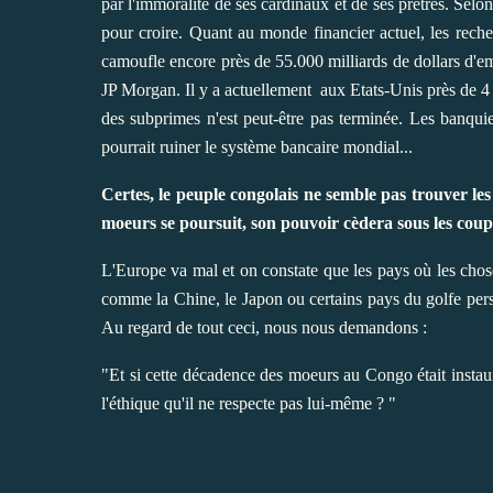
par l'immoralité de ses cardinaux et de ses prêtres. Selon
pour croire. Quant au monde financier actuel, les rech
camoufle encore près de 55.000 milliards de dollars d'
JP Morgan. Il y a actuellement aux Etats-Unis près de 4 mi
des subprimes n'est peut-être pas terminée. Les banquie
pourrait ruiner le système bancaire mondial...
Certes, le peuple congolais ne semble pas trouver le
moeurs se poursuit, son pouvoir cèdera sous les coup
L'Europe va mal et on constate que les pays où les chose
comme la Chine, le Japon ou certains pays du golfe pers
Au regard de tout ceci, nous nous demandons :
"Et si cette décadence des moeurs au Congo était instaur
l'éthique qu'il ne respecte pas lui-même ? "