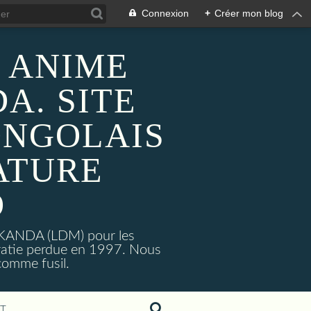
Connexion
+
Créer mon blog
 ANIME
A. SITE
ONGOLAIS
ATURE
O
MAKANDA (LDM) pour les
ratie perdue en 1997. Nous
omme fusil.
T