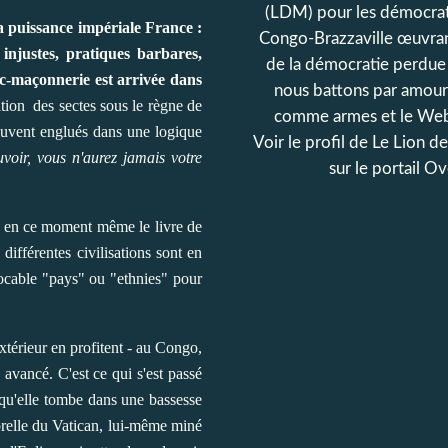
(LDM) pour les démocrat
la puissance impériale France :
Congo-Brazzaville œuvran
s injustes, pratiques barbares,
de la démocratie perdue
nc-maçonnerie est arrivée dans
nous battons par amour
ation des sectes sous le règne de
comme armes et le Web
ouvent englués dans une logique
Voir le profil de
Le Lion d
voir, vous n'aurez jamais votre
sur le portail O
is en ce moment même le livre de
différentes civilisations sont en
 vocable "pays" ou "ethnies" pour
xtérieur en profitent - au Congo,
avancé. C'est ce qui s'est passé
e qu'elle tombe dans une bassesse
porelle du Vatican, lui-même miné