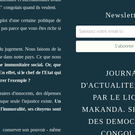
" congolais quand ils veulent.
Newslet
loi d'une certaine politique de
e pas parce que vous êtes riche si
e du jugement. Nous faisons de la
sse dans notre pays. Ce que nous
me immunitaire social. Or, que
JOURN
effet, si le chef de l'Etat qui
trer l'exemple ?
D'ACTUALITE
raires d'innocents, des dépenses
PAR LE LI
sque seule l'injustice existe.
Un
MAKANDA. S
l'immoralité, ses citoyens sont
DES DEMOC
 de conserver son pouvoir - même
CONGOL