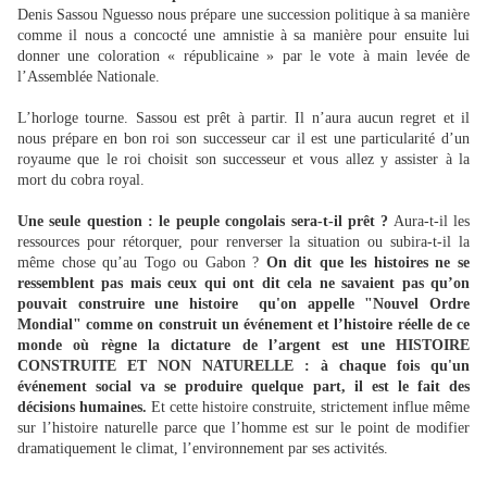
Denis Sassou Nguesso nous prépare une succession politique à sa manière
comme il nous a concocté une amnistie à sa manière pour ensuite lui
donner une coloration « républicaine » par le vote à main levée de
l’Assemblée Nationale.
L’horloge tourne. Sassou est prêt à partir. Il n’aura aucun regret et il
nous prépare en bon roi son successeur car il est une particularité d’un
royaume que le roi choisit son successeur et vous allez y assister à la
mort du cobra royal.
Une seule question : le peuple congolais sera-t-il prêt ?
Aura-t-il les
ressources pour rétorquer, pour renverser la situation ou subira-t-il la
même chose qu’au Togo ou Gabon ?
On dit que les histoires ne se
ressemblent pas mais ceux qui ont dit cela ne savaient pas qu’on
pouvait construire une histoire qu'on appelle "Nouvel Ordre
Mondial" comme on construit un événement et l’histoire réelle de ce
monde où règne la dictature de l’argent est une
HISTOIRE
CONSTRUITE ET NON NATURELLE : à chaque fois qu'un
événement social va se produire quelque part, il est le fait des
décisions humaines.
Et cette histoire construite, strictement influe même
sur l’histoire naturelle parce que l’homme est sur le point de modifier
dramatiquement le climat, l’environnement par ses activités.