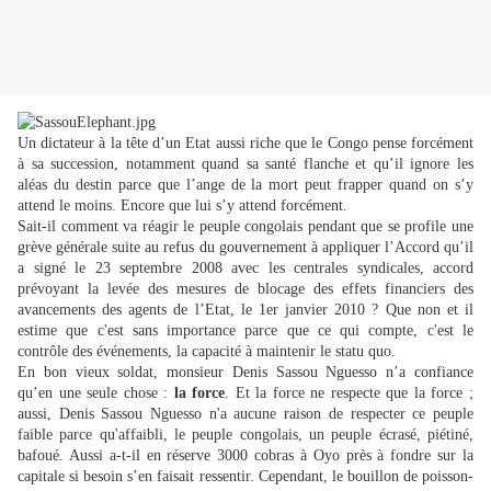
Un dictateur à la tête d’un Etat aussi riche que le Congo pense forcément
à sa succession, notamment quand sa santé flanche et qu’il ignore les
aléas du destin parce que l’ange de la mort peut frapper quand on s’y
attend le moins. Encore que lui s’y attend forcément.
Sait-il comment va réagir le peuple congolais pendant que se profile une
grève générale suite au refus du gouvernement à appliquer l’Accord qu’il
a signé le 23 septembre 2008 avec les centrales syndicales, accord
prévoyant la levée des mesures de blocage des effets financiers des
avancements des agents de l’Etat, le 1er janvier 2010 ? Que non et il
estime que c'est sans importance parce que ce qui compte, c'est le
contrôle des événements, la capacité à maintenir le statu quo.
En bon vieux soldat, monsieur Denis Sassou Nguesso n’a confiance
qu’en une seule chose :
la force
. Et la force ne respecte que la force ;
aussi, Denis Sassou Nguesso n'a aucune raison de respecter ce peuple
faible parce qu'affaibli, le peuple congolais, un peuple écrasé, piétiné,
bafoué. Aussi a-t-il en réserve 3000 cobras à Oyo près à fondre sur la
capitale si besoin s’en faisait ressentir. Cependant, le bouillon de poisson-