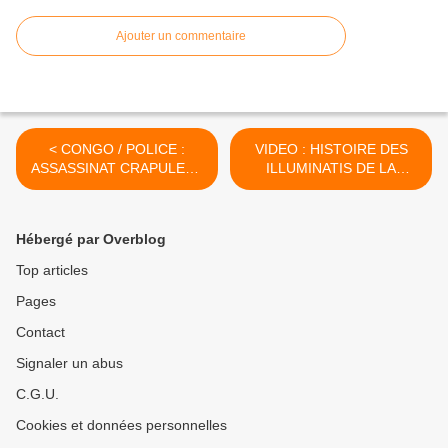
Ajouter un commentaire
< CONGO / POLICE :
VIDEO : HISTOIRE DES
ASSASSINAT CRAPULEUX
ILLUMINATIS DE LA
DU LIEUTENANT-
FONDATION PAR LE JUIF
COLONEL MAKITA DE LA
ADAM WEISHAUPT A NOS
POLICE A SON DOMICILE !
JOURS >
Hébergé par Overblog
Top articles
Pages
Contact
Signaler un abus
C.G.U.
Cookies et données personnelles