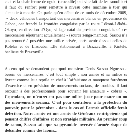
chat et la chair ferme de ngoki (crocodile) ont vite fait de les ramollir et
il faut du renfort pour remettre à niveau cette machine à tuer qui
s’ennuie à mourir. On parle qu’en début de ce mois de décembre 2009,
« deux véhicules transportant des mercenaires blancs en provenance du
Gabon, ont franchi la frontière congolaise par la route Lékoni-Lékéti–
Okoyo, en direction d’Oyo, village natal du président congolais où ces
mercenaires séjournent actuellement » (source zenga-mambu). Sassou n’a
pas renoncé à posséder une milice privée, après avoir dissout celles de
Kolélas et de Lissouba. Elle stationnerait à Brazzaville, à Kintélé,
banlieue de Brazzaville.
A ceux qui se demandent pourquoi monsieur Denis Sassou Nguesso a
besoin de mercenaires, c’est tout simple : son armée et sa milice se
livrent comme leur reptile en chef à l’affairisme et manquent forcément
d’exercice et en prévision de mouvements sociaux, de troubles, il faut
recourir à des professionnels pour soutenir les amateurs « cobras ».
Cependant, on n’entretient pas une milice juste pour mater un ou
des mouvements sociaux. C’est pour contribuer à la protection du
pouvoir, pour le pérenniser - dans le cas où l'armée officielle ferait
défection. Notre armée est une armée de Généraux ventripotents qui
pensent chiffre d'affaires et non stratégie militaire. Au premier coup
de canon, Sassou sait que sa pyramide inversée d'armée risque de
débander comme des lapins...