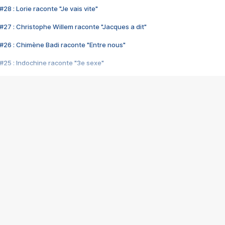
28 : Lorie raconte "Je vais vite"
#27 : Christophe Willem raconte "Jacques a dit"
#26 : Chimène Badi raconte "Entre nous"
#25 : Indochine raconte "3e sexe"
#24 : Zaho raconte "C'est chelou"
#23 : Patrick Bruel raconte "Au café des délices"
#22 : Kyo raconte "Le chemin"
#21 : Nolwenn Leroy raconte "Cassé"
#20 : Patrick Hernandez raconte "Born to be alive"
#19 : Lorie raconte "Près de moi"
#18 : Michael Jones raconte "A nos actes manqués" (avec Jean-Jacque
#17 : Khaled raconte "Aïcha"