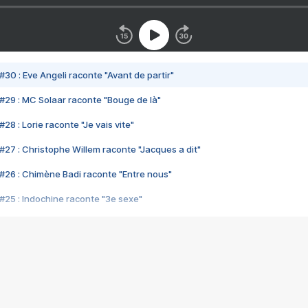
#30 : Eve Angeli raconte "Avant de partir"
#29 : MC Solaar raconte "Bouge de là"
28 : Lorie raconte "Je vais vite"
#27 : Christophe Willem raconte "Jacques a dit"
#26 : Chimène Badi raconte "Entre nous"
#25 : Indochine raconte "3e sexe"
#24 : Zaho raconte "C'est chelou"
#23 : Patrick Bruel raconte "Au café des délices"
#22 : Kyo raconte "Le chemin"
#21 : Nolwenn Leroy raconte "Cassé"