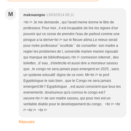
M
makouangou
13/03/2014 08:11
<br /> Je me demande , qui l'avait meme donne le titre de
professeur. Pour moi , il est incapable de lire les signes d'un
pouvoir qui ce cesse de prendre l'eau de partout comme une
pirogue a la derive<br /> sur le fleuve alima.Le mieux serait
pour notre professeur``ocultiste`` de conseiller son maitre a
regler les problemes de l, universite marien marien ngouabi
qui manque de bibliotheques,<br /> connexion internet , des
toilettes , d' eau , d'eletricite et aussi dire a monsieur sassou
que , le congo ne sera jamais pays emergent en 2025 , sans
un systeme educatif digne de ce nom. Mr<br /> le prof
Egyptologue le sais bien , que le Congo ne sera jamais
emergent.Mr l' Egyptologue , est aussi conscient que tous les
evenements douloureux qu'a connus le congo est l'
oeuvre<br /> de son maitre sassou, qui pour moi est un
veritable diable pour le developpement du congo. <br /> <br
/> <br /> <br />
Répondre