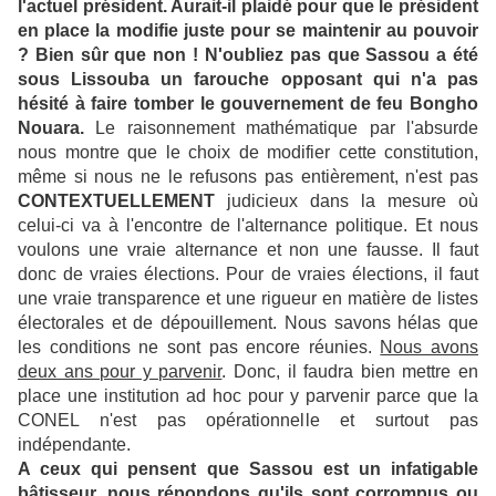
l'actuel président. Aurait-il plaidé pour que le président
en place la modifie juste pour se maintenir au pouvoir
? Bien sûr que non ! N'oubliez pas que Sassou a été
sous Lissouba un farouche opposant qui n'a pas
hésité à faire tomber le gouvernement de feu Bongho
Nouara.
Le raisonnement mathématique par l'absurde
nous montre que le choix de modifier cette constitution,
même si nous ne le refusons pas entièrement, n'est pas
CONTEXTUELLEMENT
judicieux dans la mesure où
celui-ci va à l'encontre de l'alternance politique. Et nous
voulons une vraie alternance et non une fausse. Il faut
donc de vraies élections. Pour de vraies élections, il faut
une vraie transparence et une rigueur en matière de listes
électorales et de dépouillement. Nous savons hélas que
les conditions ne sont pas encore réunies.
Nous avons
deux ans pour y parvenir
. Donc, il faudra bien mettre en
place une institution ad hoc pour y parvenir parce que la
CONEL n'est pas opérationnelle et surtout pas
indépendante.
A ceux qui pensent que Sassou est un infatigable
bâtisseur, nous répondons qu'ils sont corrompus ou