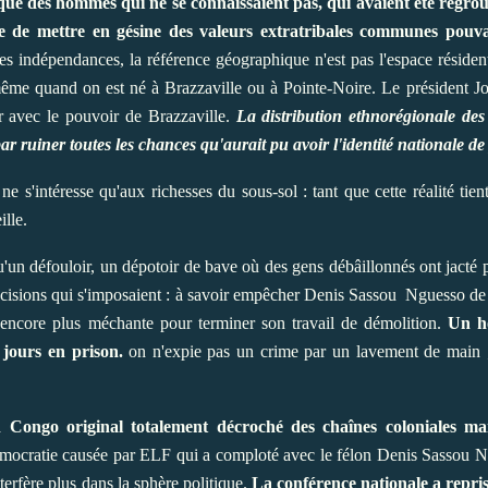
u que des hommes qui ne se connaissaient pas, qui avaient été regro
peine de mettre en gésine des valeurs extratribales communes pouv
 indépendances, la référence géographique n'est pas l'espace résidentie
me quand on est né à Brazzaville ou à Pointe-Noire. Le président Jo
er avec le pouvoir de Brazzaville.
La distribution ethnorégionale des 
ar ruiner toutes les chances qu'aurait pu avoir l'identité nationale de
ne s'intéresse qu'aux richesses du sous-sol : tant que cette réalité tien
ille.
'un défouloir, un dépotoir de bave où des gens débâillonnés ont jacté p
écisions qui s'imposaient : à savoir empêcher Denis Sassou Nguesso de 
ir encore plus méchante pour terminer son travail de démolition.
Un h
s jours en prison.
on n'expie pas un crime par un lavement de main ; 
 Congo original totalement décroché des chaînes coloniales ma
démocratie causée par ELF qui a comploté avec le félon Denis Sassou Ng
nterfère plus dans la sphère politique.
La conférence nationale a repris