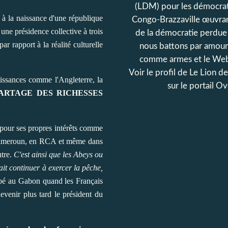
(LDM) pour les démocrat
 à la naissance d'une république
Congo-Brazzaville œuvran
ne présidence collective à trois
de la démocratie perdue
r rapport à la réalité culturelle
nous battons par amour
comme armes et le Web
Voir le profil de
Le Lion d
uissances comme l'Angleterre, la
sur le portail O
ARTAGE DES RICHESSES
 pour ses propres intérêts comme
u Cameroun, en RCA et même dans
utre.
C'est ainsi que les Abeys ou
it continuer à exercer la pêche,
abbé au Gabon quand les Français
devenir plus tard le président du