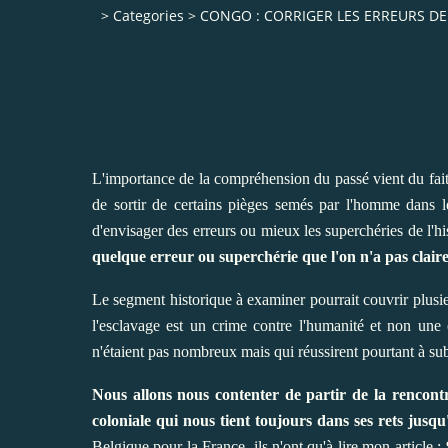
>
Categories
>
CONGO : CORRIGER LES ERREURS DE
L'importance de la compréhension du passé vient du fait q
de sortir de certains pièges semés par l'homme dans le 
d'envisager des erreurs ou mieux les superchéries de l'h
quelque erreur ou superchérie que l'on n'a pas claire
Le segment historique à examiner pourrait couvrir plusieu
l'esclavage est un crime contre l'humanité et non une 
n'étaient pas nombreux mais qui réussirent pourtant à subj
Nous allons nous contenter de partir de la rencon
coloniale qui nous tient toujours dans ses rets jusqu
Belgique pour la France, ils n'ont qu'à lire mon article :