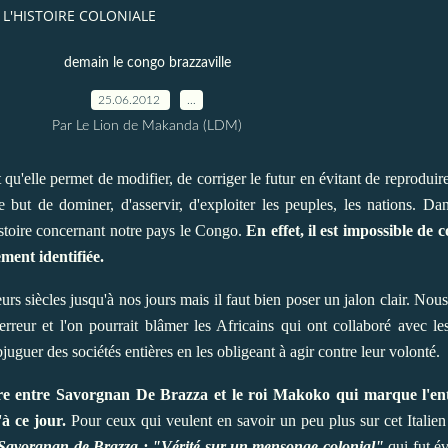
 L'HISTOIRE COLONIALE
demain le congo brazzaville
25.06.2012
…
Par Le Lion de Makanda (LDM)
u'elle permet de modifier, de corriger le futur en évitant de reproduire
but de dominer, d'asservir, d'exploiter les peuples, les nations. Dan
istoire concernant notre pays le Congo.
En effet, il est impossible de c
ment identifiée.
rs siècles jusqu'à nos jours mais il faut bien poser un jalon clair. Nous
erreur et l'on pourrait blâmer les Africains qui ont collaboré avec l
uguer des sociétés entières en les obligeant à agir contre leur volonté.
tre entre Savorgnan De Brazza et le roi Makoko qui marque l'en
'à ce jour.
Pour ceux qui veulent en savoir un peu plus sur cet Italien 
Savorgnan de Brazza : "Vérité sur un mensonge colonial"
qui fut é