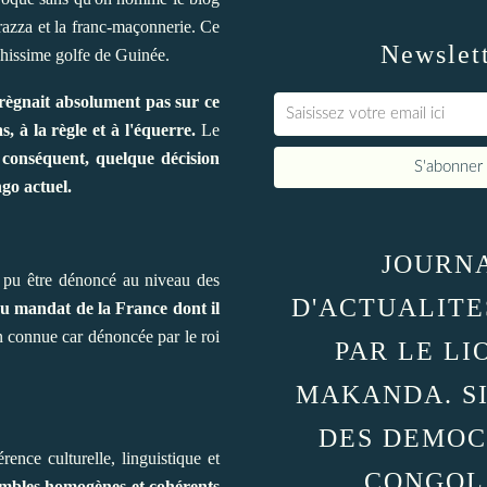
 Brazza et la franc-maçonnerie. Ce
Newslet
chissime golfe de Guinée.
ègnait absolument pas sur ce
 à la règle et à l'équerre.
Le
conséquent, quelque décision
go actuel.
JOURN
t pu être dénoncé au niveau des
D'ACTUALITE
çu mandat de la France dont il
en connue car dénoncée par le roi
PAR LE LI
MAKANDA. S
DES DEMOC
ence culturelle, linguistique et
CONGOL
sembles homogènes et cohérents