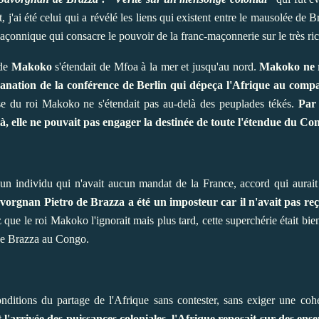
, j'ai été celui qui a révélé les liens qui existent entre le mausolée de
maçonnique qui consacre le pouvoir de la franc-maçonnerie sur le très ri
 de
Makoko
s'étendait de Mfoa à la mer et jusqu'au nord.
Makoko ne r
nation de la conférence de Berlin qui dépeça l'Afrique au compas,
se du roi Makoko ne s'étendait pas au-delà des peuplades tékés.
Par 
, elle ne pouvait pas engager la destinée de toute l'étendue du Con
un individu qui n'avait aucun mandat de la France, accord qui aurai
vorgnan Pietro de Brazza a été un imposteur car il n'avait pas re
que le roi Makoko l'ignorait mais plus tard, cette superchérie était bi
 de Brazza au Congo.
onditions du partage de l'Afrique sans contester, sans exiger une cohér
 l'arrivée des puissances coloniales, l'Afrique reposait sur des en