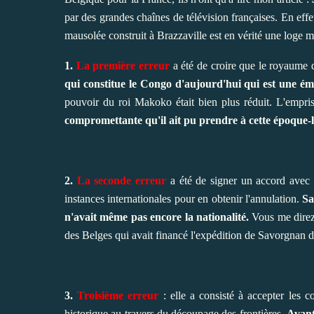
par des grandes chaînes de télévision françaises. En effet
mausolée construit à Brazzaville est en vérité une loge 
1.
La première erreur
a été de croire que le royaume
qui constitue le Congo d'aujourd'hui qui est une éma
pouvoir du roi Makoko était bien plus réduit. L'empri
compromettante qu'il ait pu prendre à cette époque-là
2.
La seconde erreur
a été de signer un accord avec 
instances internationales pour en obtenir l'annulation.
Sa
n'avait même pas encore la nationalité.
Vous me direz 
des Belges qui avait financé l'expédition de Savorgnan
3.
Troisième erreur
: elle a consisté à accepter les c
historique au travers du découpage des frontières.
Avant