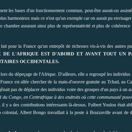
ement les bases d'un fonctionnement commun, peut-être aurait-on assisté
lus harmonieux mais ce n'est qu'un exemple car on aurait pu envisager u
e chambre assurant ainsi plus de représentativité et plus de cohérence pa
fait pour la France qu'un entrepôt de richesses vis-à-vis des autres p
 DE L'AFRIQUE EST D'ABORD ET AVANT TOUT UN P
ITAIRES OCCIDENTALES.
ors du dépeçage de l'Afrique. D'ailleurs, elle a regroupé les individus
la France est allée chercher de la main-d'oeuvre gratuite au Tchad, a
 gênait pas de déplacer des individus voire des groupes d'un pays à un a
rd du Congo, en Centrafrique à des endroits où cette communauté pouva
l y a des contributions intéressants là-dessus. Fulbert Youlou était 
go colonial, Albert Bongo travaillait à la poste à Brazzaville avant de 