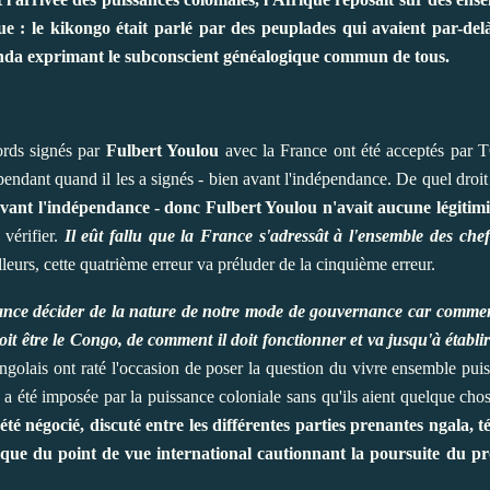
ue : le kikongo était parlé par des peuplades qui avaient par-delà 
nda exprimant le subconscient généalogique commun de tous.
cords signés par
Fulbert Youlou
avec la France ont été acceptés par T
dant quand il les a signés - bien avant l'indépendance. De quel droit 
avant l'indépendance - donc Fulbert Youlou n'avait aucune légiti
 vérifier.
Il eût fallu que la France s'adressât à l'ensemble des chef
leurs, cette quatrième erreur va préluder de la cinquième erreur.
 France décider de la nature de notre mode de gouvernance car comm
 être le Congo, de comment il doit fonctionner et va jusqu'à établir 
ngolais ont raté l'occasion de poser la question du vivre ensemble puis
a été imposée par la puissance coloniale sans qu'ils aient quelque cho
it été négocié, discuté entre les différentes parties prenantes ngala
ridique du point de vue international cautionnant la poursuite du 