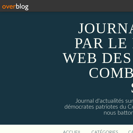
JOURN
PAR LE
WEB DES
COMB
Journal d'actualités 
démocrates patriotes du C
nous batto
ACCUEIL
CATÉGORIES
C