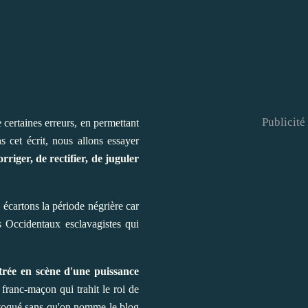
Publicité
 certaines erreurs, en permettant
s cet écrit, nous allons essayer
orriger, de rectifier, de juguler
 écartons la période négrière car
es Occidentaux esclavagistes qui
trée en scène d'une puissance
franc-maçon qui trahit le roi de
voqué sans qu'on nomme le blog