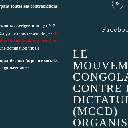
pant toutes ses contradictions
s-nous corriger tout ça ?
En
Facebo
e Congo ne nous ressemble pas.
Il
populations (moi, je pense à un
'une domination tribale.
LE
nquante ans d'injustice sociale,
MOUVEM
de gouvernance...
CONGOL
CONTRE 
DICTATU
(MCCD)
ORGANIS