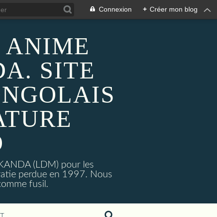
Connexion
+
Créer mon blog
 ANIME
A. SITE
ONGOLAIS
ATURE
O
MAKANDA (LDM) pour les
ratie perdue en 1997. Nous
omme fusil.
T