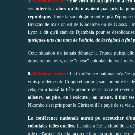
7.
Septième erreur
:
Elle vient du fait que l'on a cr
ses intérêts - alors qu'ils n'avaient pas pris la 
république.
Toute la sociologie montre qu'à l'époque des
Brazzaville mais on est de Kindamba ou de Diosso - mê
Lyon a dit qu'il était de Djambala pour se désolidaris
quelques-uns (au nom de l'ethnie, de la région) a fini p
Cette situation n'a jamais dérangé la France puisqu'elle 
gouverneurs noirs, cette "chose" coloniale lui va à merve
8.
Huitième erreur
: La Conférence nationale n'a été qu
vrais problèmes du Congo et surtout, sans prendre les d
cela, on a laissé la bête prendre de la force et reven
ailleurs, au pire, on l'exécute ; au mieux, il finit se
Nkombo s'est pris pour le Christ et il l'a payé de sa vie...
La conférence nationale aurait pu accoucher d'un
coloniales telles quelles.
La suite a été la chute de la 
rôle de l'armée et de la façon de faire en sorte qu'elle n'i