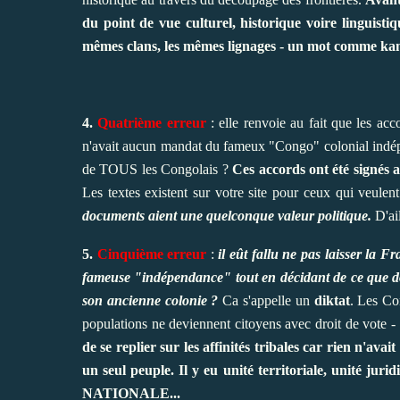
du point de vue culturel, historique voire linguistiq
mêmes clans, les mêmes lignages - un mot comme ka
4.
Quatrième erreur
: elle renvoie au fait que les ac
n'avait aucun mandat du fameux "Congo" colonial indépen
de TOUS les Congolais ?
Ces accords ont été signés 
Les textes existent sur votre site pour ceux qui veulent
documents aient une quelconque valeur politique.
D'ail
5.
Cinquième erreur
:
il eût fallu ne pas laisser la
fameuse "indépendance" tout en décidant de ce que doit
son ancienne colonie ?
Ca s'appelle un
diktat
. Les Co
populations ne deviennent citoyens avec droit de vote - 
de se replier sur les affinités tribales car rien n'ava
un seul peuple. Il y eu unité territoriale, unité ju
NATIONALE...