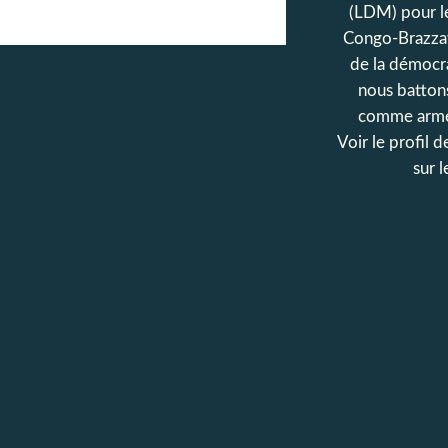
(LDM) pour l
Congo-Brazzav
de la démocr
nous batton
comme armes
Voir le profil 
sur 