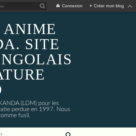
Connexion
+
Créer mon blog
 ANIME
A. SITE
ONGOLAIS
ATURE
O
MAKANDA (LDM) pour les
ratie perdue en 1997. Nous
omme fusil.
T