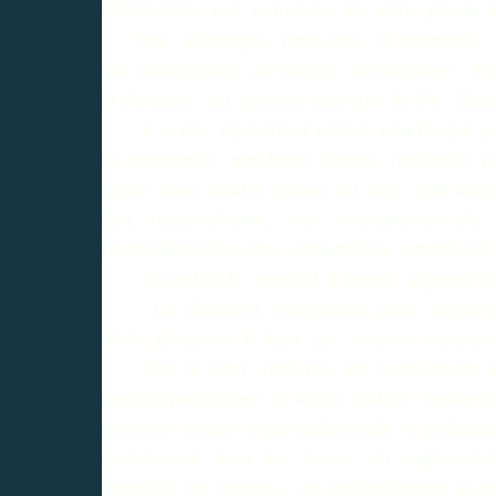
l'Alternance ont constitué les deux points de
Des échanges fructueux et fraternels qui 
au changement au Congo, de disposer d'un
la dictature du pouvoir clanique de Mr Sa
Il a été également retenu que l'enjeu poli
de construire une base élargie, nationale,
cette base sont à puiser au sein des mou
des universitaires, des mouvements de f
professionnelles, des collectifs de retraités 
De ce fait, le combat à mener, aujourd'h
La diaspora congolaise, pour sa part, e
états généraux à tenir au premier trimestr
Sur le plan national, les participants à 
combat patriotique et noble malgré l'advers
nouvelle phase organisationnelle et politi
mobiliserait tous les déçus du régime de Br
majorité de progrès, de modernisation et de