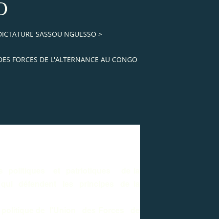
O
 DICTATURE SASSOU NGUESSO
>
 DES FORCES DE L'ALTERNANCE AU CONGO
 politiques et patriotiques de la
s qui défendent les principes de la
 politique de l'Union des Forces de