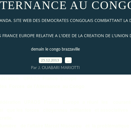
LTERNANCE AU CONG
AKANDA. SITE WEB DES DEMOCRATES CONGOLAIS COMBATTANT LA
FRANCE EUROPE RELATIVE A L'IDEE DE LA CREATION DE L'UNION
demain le congo brazzaville
25.12.2013
…
Par J. OUABARI MARIOTTI
édération UPADS France Europe
 des Forces de l'Alternance au Congo
édération UPADS France Europe a réuni les courants
nsi que les forces citoyennes militantes et associative
cratie.
mière de l'affaire Marcel Ntsourou et la problématique