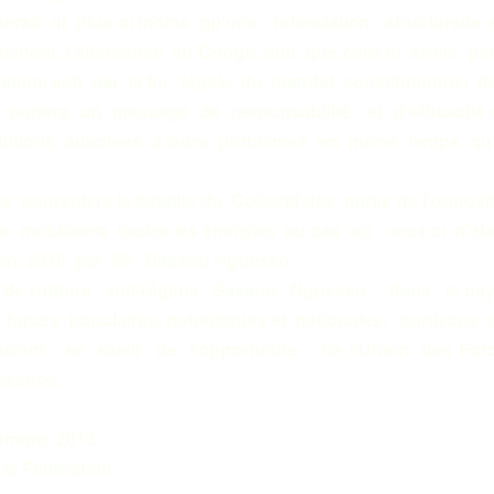
t ni plus ni moins qu'une refondation structurelle et 
ement l'alternance au Congo, soit que celle ci arrive p
ation, soit par la fin légale du mandat constitutionnel
rtera un message de responsabilité et d'efficacité 
lutions adaptées à leurs problèmes en même temps qu'il
.
poursuivra la bataille du Collectif des partis de l'oppo
 mobilisera toutes les énergies au cas où ceux ci n'éta
e en 2016 par Mr Sassou Nguesso.
upture anti-régime Sassou Nguesso dans le pays m
 forces populaires, patriotiques et nationales, partisa
oivent se saisir de l'opportunité de l'Union des Fo
ssance.
re 2013
deration