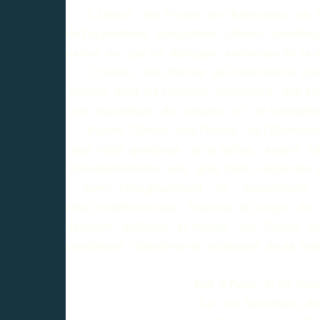
L'Union des Forces de l'Alternance ne serai
de l'opposition congolaise ciblant spécifiqu
nation ou par un dialogue souverain de la n
L'Union des Forces de l'Alternance qui po
société dont les citoyens voudraient des so
une république du respect et de solidarité
Autant l'Union des Forces de l'Alternance 
des états généraux de la nation, autant elle
constitutionnelle soit ipso facto respecté
Avec l'élargissement du mouvement de r
crise multiforme que traverse le Congo, les
direction politique et morale au Congo d
conditions objectives et politiques de sa nai
Fait à Paris le 25 décemb
Le 1er Secrétaire de la Fé