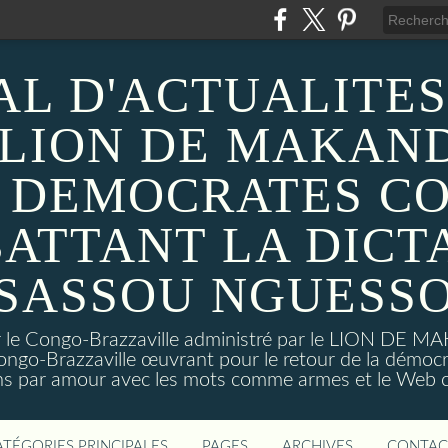
AL D'ACTUALITES
 LION DE MAKAND
 DEMOCRATES C
ATTANT LA DICT
SASSOU NGUESS
sur le Congo-Brazzaville administré par le LION DE 
ongo-Brazzaville œuvrant pour le retour de la démoc
ns par amour avec les mots comme armes et le Web c
ATÉGORIES PRINCIPALES
PAGES
ARCHIVES
CONTAC