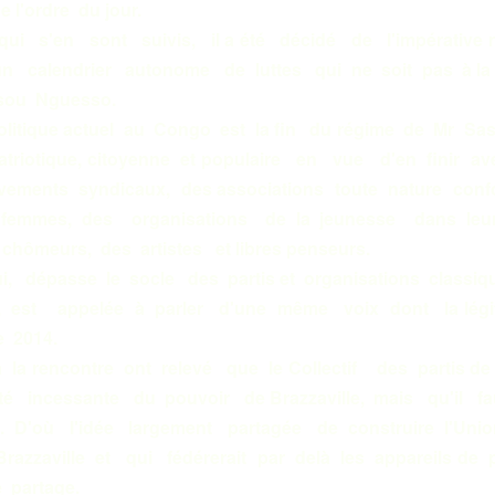
 l'ordre du jour.
s'en sont suivis, il a été décidé de l'impérative n
 calendrier autonome de luttes qui ne soit pas à l
ssou Nguesso.
tique actuel au Congo est la fin du régime de Mr Sass
 patriotique, citoyenne et populaire en vue d'en finir
vements syndicaux, des associations toute nature con
emmes, des organisations de la jeunesse dans leur 
et chômeurs, des artistes et libres penseurs.
ui, dépasse le socle des partis et organisations classiq
st appelée à parler d'une même voix dont la légiti
e 2014.
la rencontre ont relevé que le Collectif des partis 
ité incessante du pouvoir de Brazzaville, mais qu'il fa
que. D'où l'idée largement partagée de construire l'U
azzaville et qui fédérerait par delà les appareils de p
 partage.