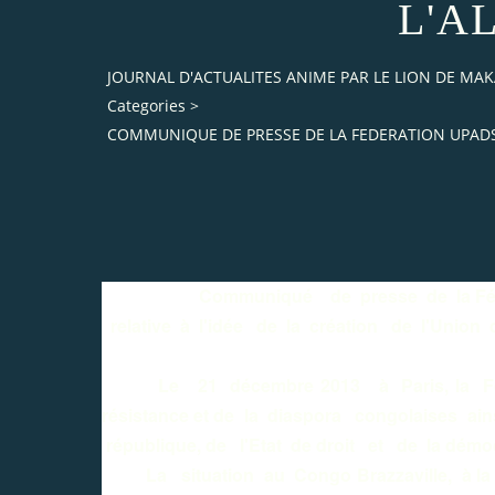
L'A
JOURNAL D'ACTUALITES ANIME PAR LE LION DE M
Categories
>
COMMUNIQUE DE PRESSE DE LA FEDERATION UPADS 
Communiqué de presse de
la F
relative à l'idée de la création de l'Union
Le
21 décembre 2013 à Paris, la F
résistance et de la diaspora congolaises ai
république, de l'Etat de droit et de la démo
La situation au Congo Brazzaville, à la lu