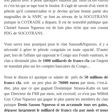
son patron avec à peine quelques millions par mois (4500 euros)
et c'est lui qui se tape tout le boulot. Il s'agit de savoir d'où vient le
pétrole qu'il commercialise et je devine qu'une bonne partie des
magouilles de la SNPC se font au niveau de la SOCOTRANS
puisque la COTRADE a disparu. Il est de notoriété publique que
Christel Sassou Nguesso est de loin plus riche que son cousin
PDG de SOCOTRANS.
Vous savez tous pourquoi pour le clan Sassou&Nguesso, il y a
nécessité à gérer le pétrole congolais en toute opacité. D'autre
part, lors de l'affaire qui opposait le Congo aux Fonds vautours, le
clan a dissimulé plus de
1000 milliards de francs cfa
car l'argent
ne transitait plus sur les comptes bancaires du Congo...
Nous le disons ici quoique ce salaire de près de
50 millions de
francs cfa
, soit un peu plus de
76000 euros
par mois, c'est-à-
dire, plus que ce que gagnait Dominique Strauss-Kahn en tant
que Directeur du FMI par mois, soit excessif, ce n'est pas Wilfrid
Guy César Nguesso qui gagne le plus parmi les membres du clan
puisque
Denis Sassou Nguesso si on accumule tous ses gains,
dépasse largement le milliard de francs cfa par mois et nous