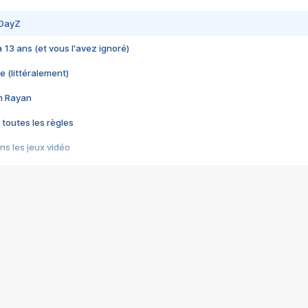
 DayZ
 a 13 ans (et vous l'avez ignoré)
e (littéralement)
im Rayan
 toutes les règles
s les jeux vidéo
us choquant de Rockstar ? - Le scandale BULLY
e plus moche de Steam
du RÊVE tourne au CAUCHEMAR
pendant 8 heures
it… à tort
umiliés par un jeu vidéo