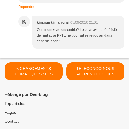
Répondre
K
kinanga ki manionzi
05/09/2016 21:01
Comment vivre ensemble? Le pays ayant bénéficié
de l'initiative PPTE ne pourrait se retrouver dans
cette situation ?
< CHANGEMENTS
TELECONGO NOUS
CLIMATIQUES : LES
APPREND QUE DES
SOMMETS ET
CONVIVES AURAIENT
CONFERENCES NE
VOLE UN PETIT MILLION
SAUVERONT PAS LES
DE FRANCS CFA A
Hébergé par Overblog
FORETS
SASSOU ! >
Top articles
Pages
Contact