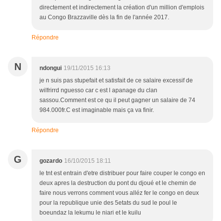
directement et indirectement la création d'un million d'emplois
au Congo Brazzaville dès la fin de l'année 2017.
Répondre
N
ndongui
19/11/2015 16:13
je n suis pas stupefait et satisfait de ce salaire excessif de
wilfrirrd nguesso car c est l apanage du clan
sassou.Comment est ce qu il peut gagner un salaire de 74
984.000fr.C est imaginable mais ça va finir.
Répondre
G
gozardo
16/10/2015 18:11
le tnt est entrain d'etre distribuer pour faire couper le congo en
deux apres la destruction du pont du djoué et le chemin de
faire nous verrons comment vous alléz fer le congo en deux
pour la republique unie des 5etats du sud le poul le
boeundaz la lekumu le niari et le kuilu