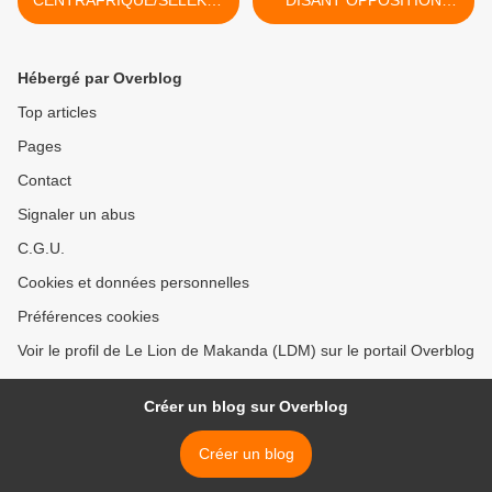
CENTRAFRIQUE/SELEKA :
DISANT OPPOSITION
SASSOU OFFRE L'ASILE A
CONGOLAISE NE
BOZIZE ET A SA FAMILLE
DEMANDE PAS A SASSOU
DE DIRE OUVERTEMENT
Hébergé par Overblog
QU'IL NE SERA PAS
CANDIDAT APRES 2016 ?
Top articles
>
Pages
Contact
Signaler un abus
C.G.U.
Cookies et données personnelles
Préférences cookies
Voir le profil de Le Lion de Makanda (LDM) sur le portail Overblog
Créer un blog sur Overblog
Créer un blog