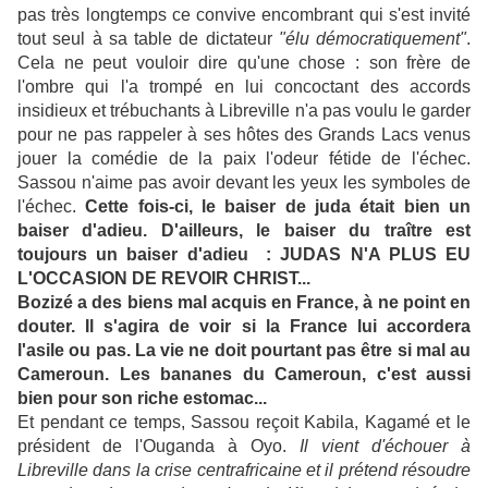
pas très longtemps ce convive encombrant qui s'est invité
tout seul à sa table de dictateur
"élu démocratiquement"
.
Cela ne peut vouloir dire qu'une chose : son frère de
l'ombre qui l'a trompé en lui concoctant des accords
insidieux et trébuchants à Libreville n'a pas voulu le garder
pour ne pas rappeler à ses hôtes des Grands Lacs venus
jouer la comédie de la paix l'odeur fétide de l'échec.
Sassou n'aime pas avoir devant les yeux les symboles de
l'échec.
Cette fois-ci, le baiser de juda était bien un
baiser d'adieu. D'ailleurs, le baiser du traître est
toujours un baiser d'adieu : JUDAS N'A PLUS EU
L'OCCASION DE REVOIR CHRIST...
Bozizé a des biens mal acquis en France, à ne point en
douter. Il s'agira de voir si la France lui accordera
l'asile ou pas. La vie ne doit pourtant pas être si mal au
Cameroun. Les bananes du Cameroun, c'est aussi
bien pour son riche estomac...
Et pendant ce temps, Sassou reçoit Kabila, Kagamé et le
président de l'Ouganda à Oyo.
Il vient d'échouer à
Libreville dans la crise centrafricaine et il prétend résoudre