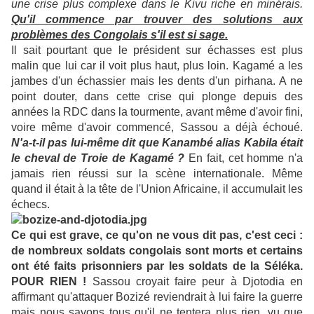
une crise plus complexe dans le Kivu riche en minérais.
Qu'il commence par trouver des solutions aux
problèmes des Congolais s'il est si sage.
Il sait pourtant que le président sur échasses est plus
malin que lui car il voit plus haut, plus loin. Kagamé a les
jambes d'un échassier mais les dents d'un pirhana. A ne
point douter, dans cette crise qui plonge depuis des
années la RDC dans la tourmente, avant même d'avoir fini,
voire même d'avoir commencé, Sassou a déjà échoué.
N'a-t-il pas lui-même dit que Kanambé alias Kabila était
le cheval de Troie de Kagamé ?
En fait, cet homme n'a
jamais rien réussi sur la scène internationale. Même
quand il était à la tête de l'Union Africaine, il accumulait les
échecs.
Ce qui est grave, ce qu'on ne vous dit pas, c'est ceci :
de nombreux soldats congolais sont morts et certains
ont été faits prisonniers par les soldats de la Séléka.
POUR RIEN !
Sassou croyait faire peur à Djotodia en
affirmant qu'attaquer Bozizé reviendrait à lui faire la guerre
mais nous savons tous qu'il ne tentera plus rien, vu que