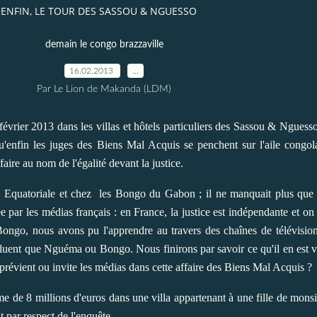
 ENFIN, LE TOUR DES SASSOU & NGUESSO
demain le congo brazzaville
16.02.2013
…
Par Le Lion de Makanda (LDM)
 février 2013 dans les villas et hôtels particuliers des Sassou & Nguess
u'enfin les juges des Biens Mal Acquis se penchent sur l'aile congola
aire au nom de l'égalité devant la justice.
 Equatoriale et chez les Bongo du Gabon ; il ne manquait plus que l
tée par les médias français : en France, la justice est indépendante et 
ongo, nous avons pu l'apprendre au travers des chaînes de télévision 
fluent que Nguéma ou Bongo. Nous finirons par savoir ce qu'il en est 
i prévient ou invite les médias dans cette affaire des Biens Mal Acquis ?
me de 8 millions d'euros dans une villa appartenant à une fille de mo
t par respect de l'enquête.