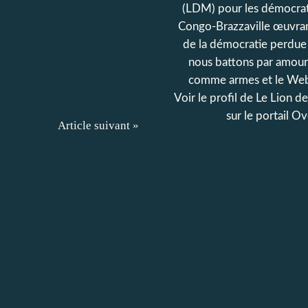
(LDM) pour les démocrat
Congo-Brazzaville œuvran
de la démocratie perdue
nous battons par amour
comme armes et le Web
Voir le profil de
Le Lion d
sur le portail O
Article suivant »