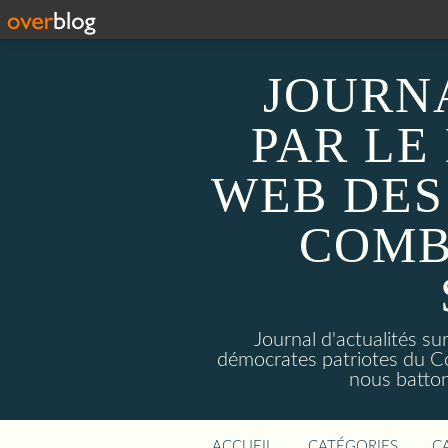
JOURN
PAR LE
WEB DES
COMB
Journal d'actualités 
démocrates patriotes du C
nous batto
ACCUEIL
CATÉGORIES
C