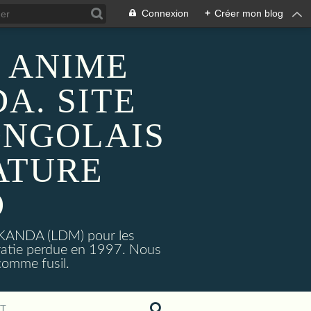
Connexion
+
Créer mon blog
 ANIME
A. SITE
ONGOLAIS
ATURE
O
MAKANDA (LDM) pour les
ratie perdue en 1997. Nous
omme fusil.
T