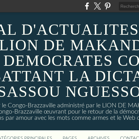
AL D'ACTUALITES
 LION DE MAKAND
 DEMOCRATES C
ATTANT LA DICT
SASSOU NGUESS
sur le Congo-Brazzaville administré par le LION DE 
ongo-Brazzaville œuvrant pour le retour de la démoc
ns par amour avec les mots comme armes et le Web c
ATÉGORIES PRINCIPALES
PAGES
ARCHIVES
CONTAC