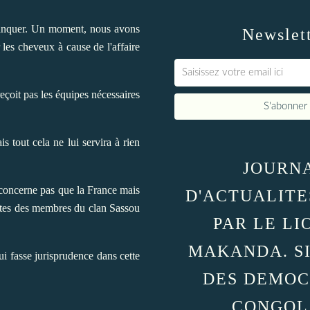
planquer. Un moment, nous avons
Newslet
les cheveux à cause de l'affaire
eçoit pas les équipes nécessaires
s tout cela ne lui servira à rien
JOURN
 concerne pas que la France mais
D'ACTUALITE
mptes des membres du clan Sassou
PAR LE LI
MAKANDA. S
ui fasse jurisprudence dans cette
DES DEMOC
CONGOL