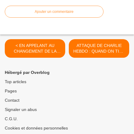
Ajouter un commentaire
< EN APPELANT AU
ATTAQUE DE CHARLIE
CHANGEMENT DE LA
HEBDO : QUAND ON TIRE
CONSTITUTION, LE PCT
SUR LA LIBERTE
SE PLACE EN HAUTE
D'EXPRESSION AU NOM
TRAHISON DU PAYS ET
DU DOGME RELIGIEUX >
Hébergé par Overblog
DOIT DONC ETRE
POURSUIVI ET DISSOUS
Top articles
Pages
Contact
Signaler un abus
C.G.U.
Cookies et données personnelles