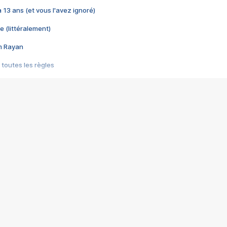
 a 13 ans (et vous l'avez ignoré)
e (littéralement)
im Rayan
 toutes les règles
s les jeux vidéo
us choquant de Rockstar ? - Le scandale BULLY
e plus moche de Steam
du RÊVE tourne au CAUCHEMAR
pendant 8 heures
it… à tort
umiliés par un jeu vidéo
ire - Final Fantasy 8