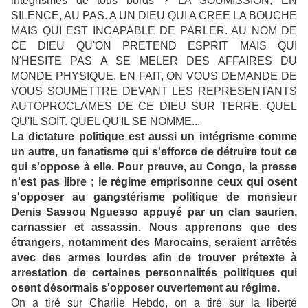
intégrismes de tous bords ? LA SOUMISSION, EN
SILENCE, AU PAS. A UN DIEU QUI A CREE LA BOUCHE
MAIS QUI EST INCAPABLE DE PARLER. AU NOM DE
CE DIEU QU'ON PRETEND ESPRIT MAIS QUI
N'HESITE PAS A SE MELER DES AFFAIRES DU
MONDE PHYSIQUE. EN FAIT, ON VOUS DEMANDE DE
VOUS SOUMETTRE DEVANT LES REPRESENTANTS
AUTOPROCLAMES DE CE DIEU SUR TERRE. QUEL
QU'IL SOIT. QUEL QU'IL SE NOMME...
La dictature politique est aussi un intégrisme comme
un autre, un fanatisme qui s'efforce de détruire tout ce
qui s'oppose à elle. Pour preuve, au Congo, la presse
n'est pas libre ; le régime emprisonne ceux qui osent
s'opposer au gangstérisme politique de monsieur
Denis Sassou Nguesso appuyé par un clan saurien,
carnassier et assassin. Nous apprenons que des
étrangers, notamment des Marocains, seraient arrêtés
avec des armes lourdes afin de trouver prétexte à
arrestation de certaines personnalités politiques qui
osent désormais s'opposer ouvertement au régime.
On a tiré sur Charlie Hebdo, on a tiré sur la liberté