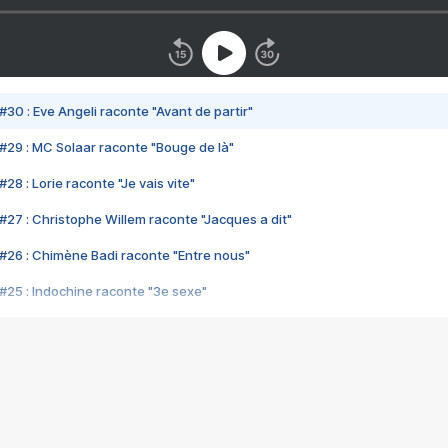
#30 : Eve Angeli raconte "Avant de partir"
#29 : MC Solaar raconte "Bouge de là"
28 : Lorie raconte "Je vais vite"
#27 : Christophe Willem raconte "Jacques a dit"
#26 : Chimène Badi raconte "Entre nous"
#25 : Indochine raconte "3e sexe"
#24 : Zaho raconte "C'est chelou"
#23 : Patrick Bruel raconte "Au café des délices"
#22 : Kyo raconte "Le chemin"
#21 : Nolwenn Leroy raconte "Cassé"