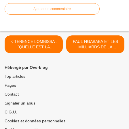
Ajouter un commentaire
< TERENCE LOMBISSA :
PAUL NGABABA ET LES
"QUELLE EST LA
MILLIARDS DE LA
CONSTITUTION QUI EST
PUANTEUR : LES
APPLICABLE EN
PONTENEGRINS
REPUBLIQUE DU CONGO
RECLAMENT UNE
Hébergé par Overblog
?"
MORGUE MUNICIPALE >
Top articles
Pages
Contact
Signaler un abus
C.G.U.
Cookies et données personnelles