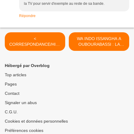
la TV pour servir d'exemple au reste de sa bande.
Répondre
<
WA INDO ISSANGHA A
CORRESPONDANCE/HIST
OUBOURABASSI : LA
OIRE/CONGO : NICOLAS
DÉFECTION DE GEORGES
OUBOURABASSI
YAMBOT EST
SOUTIENT QUE C'EST
POSTÉRIEURE A CELLE
Hébergé par Overblog
BIEN GEORGES YAMBOT
D’ITOUA HENRI
QUI FUT A L'ORIGINE DE
(RÉFLEXION
Top articles
L'ELECTION DE F.
HISTORIQUE) >
Pages
YOULOU A LA
PRESIDENCE DE LA
Contact
REPUBLIQUE !
Signaler un abus
C.G.U.
Cookies et données personnelles
Préférences cookies