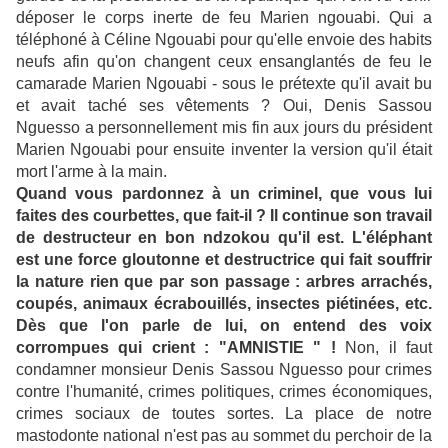
déposer le corps inerte de feu Marien ngouabi. Qui a
téléphoné à Céline Ngouabi pour qu'elle envoie des habits
neufs afin qu'on changent ceux ensanglantés de feu le
camarade Marien Ngouabi - sous le prétexte qu'il avait bu
et avait taché ses vêtements ? Oui, Denis Sassou
Nguesso a personnellement mis fin aux jours du président
Marien Ngouabi pour ensuite inventer la version qu'il était
mort l'arme à la main.
Quand vous pardonnez à un criminel, que vous lui
faites des courbettes, que fait-il ? Il continue son travail
de destructeur en bon ndzokou qu'il est. L'éléphant
est une force gloutonne et destructrice qui fait souffrir
la nature rien que par son passage : arbres arrachés,
coupés, animaux écrabouillés, insectes piétinées, etc.
Dès que l'on parle de lui, on entend des voix
corrompues qui crient : "AMNISTIE " !
Non, il faut
condamner monsieur Denis Sassou Nguesso pour crimes
contre l'humanité, crimes politiques, crimes économiques,
crimes sociaux de toutes sortes. La place de notre
mastodonte national n'est pas au sommet du perchoir de la