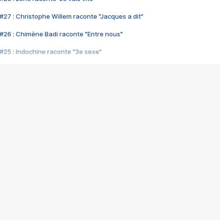
#27 : Christophe Willem raconte "Jacques a dit"
#26 : Chimène Badi raconte "Entre nous"
#25 : Indochine raconte "3e sexe"
#24 : Zaho raconte "C'est chelou"
#23 : Patrick Bruel raconte "Au café des délices"
#22 : Kyo raconte "Le chemin"
#21 : Nolwenn Leroy raconte "Cassé"
#20 : Patrick Hernandez raconte "Born to be alive"
#19 : Lorie raconte "Près de moi"
#18 : Michael Jones raconte "A nos actes manqués" (avec Jean-Jacque
#17 : Khaled raconte "Aïcha"
#16 : Corneille raconte "Parce qu'on vient de loin"