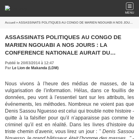
MENU
Accueil
» ASSASSINATS POLITIQUES AU CONGO DE MARIEN NGOUABI A NOS JOURS : LA CONFERENCE NATIONALE AURAIT DU METTRE SASSOU AUX ARRETS !
ASSASSINATS POLITIQUES AU CONGO DE
MARIEN NGOUABI A NOS JOURS : LA
CONFERENCE NATIONALE AURAIT DU
METTRE SASSOU AUX ARRETS !
Publié le 20/03/2014 à 12:47
Par
Le Lion de Makanda (LDM)
Nous vivons à l'heure des médias de masses, de la
vulgarisation de l'information. Hélas, dans ce fouillis de
données, peu vont à l'essentiel tant sur les attributs, les
événements, les méthodes. Nombreux ne voient pas que
Denis Sassou Nguesso est celui qui trouble notre histoire -
quitte à la falsifier pour qu'il n'apparaisse pas comme le
criminel qu'il est en réalité. Dans les livres d'histoire du
triste chemin d'avenir, vous lirez un jour :
" Denis Sassou
Nguesso, le grand bâtisseur, était l'homme des masses..."
-