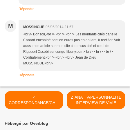
Répondre
M
MOSSINGUE
05/06/2014 21:57
<br /> Bonsoir,<br /> <br /> <br /> Les montants cités dans le
Canard enchainé sont en euros pas en dollars, à rectifier. Voir
aussi mon article sur mon site ci-dessus cité et celui de
Rigobert Ossebi sur congo-liberty.com.<br /> <br /> <br />
Cordialement.<br /> <br /> <br /> Jean de Dieu
MOSSINGUE<br />
Répondre
<
ZIANA TV/PERSONNALITE
CORRESPONDANCE/CHRI
: INTERVIEW DE VIVIEN
S HUBERT MALONGA : LE
MANANGOU AU MBONGUI
POUVOIR DE
SHOW >
BRAZZAVILLE COUPABLE
Hébergé par Overblog
D'UN HONTEUX PLAGIAT