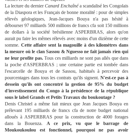
La lecture du dernier
Canard Enchaîné
a scandalisé les Congolais
de la Diaspora et les Français de bonne moralité : pour de simples
rélevés géologiques, Jean-Jacques Bouya n'a pas hésité à
débourser 97 milliards 500 millions de francs cfa soit 150 millions
de dollars à la société brésilienne ASPERBRAS, alors qu'on
aurait pu faire les mêmes rélevés avec moins d'un dizième de cette
somme.
Cette affaire sent la magouille à des kilomètres dans
la mesure où le clan Sassou & Nguesso ne fait jamais rien qui
ne leur profite pas.
Tous ces milliards ne sont pas allés que dans
la poche d'ASPERBRAS ; une certaine partie est tombée dans
l'escarcelle de Bouya et de Sassou, habitués à percevoir des
pourcentages dans tous les contrats qu'ils signent.
N'est-ce pas à
dessein qu'ils ont concentré la gestion de 95% du budget
d'investissement du Congo à la présidence de la république
sous le label Grands et Petits Travaux du boukoutage ?
Denis Christel a même fait mieux que Jean Jacques Bouya en
prélevant 195 milliards de francs cfa de notre budget national
alloués à ASPERBRAS pour la construction de 4000 forages
dans la Bouenza.
A ce prix, vu que le barrage de
Moukoukoulou est fonctionnel, pourquoi ne pas avoir