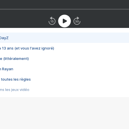
 DayZ
 a 13 ans (et vous l'avez ignoré)
e (littéralement)
im Rayan
 toutes les règles
s les jeux vidéo
us choquant de Rockstar ? - Le scandale BULLY
e plus moche de Steam
du RÊVE tourne au CAUCHEMAR