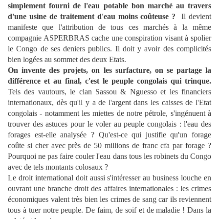
simplement fourni de l'eau potable bon marché au travers
d'une usine de traitement d'eau moins coûteuse ?
Il devient
manifeste que l'attribution de tous ces marchés à la même
compagnie ASPERBRAS cache une conspiration visant à spolier
le Congo de ses deniers publics. Il doit y avoir des complicités
bien logées au sommet des deux Etats.
On invente des projets, on les surfacture, on se partage la
différence et au final, c'est le peuple congolais qui trinque.
Tels des vautours, le clan Sassou & Nguesso et les financiers
internationaux, dès qu'il y a de l'argent dans les caisses de l'Etat
congolais - notamment les miettes de notre pétrole, s'ingénuent à
trouver des astuces pour le voler au peuple congolais : l'eau des
forages est-elle analysée ? Qu'est-ce qui justifie qu'un forage
coûte si cher avec près de 50 millions de franc cfa par forage ?
Pourquoi ne pas faire couler l'eau dans tous les robinets du Congo
avec de tels montants colosaux ?
Le droit international doit aussi s'intéresser au business louche en
ouvrant une branche droit des affaires internationales : les crimes
économiques valent très bien les crimes de sang car ils reviennent
tous à tuer notre peuple. De faim, de soif et de maladie ! Dans la