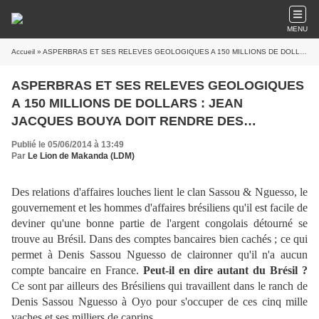
MENU
Accueil
» ASPERBRAS ET SES RELEVES GEOLOGIQUES A 150 MILLIONS DE DOLLARS : JEAN JACQUES BOUYA DOIT RENDRE DES COMPTES POUR CE GACHIS !
ASPERBRAS ET SES RELEVES GEOLOGIQUES
A 150 MILLIONS DE DOLLARS : JEAN
JACQUES BOUYA DOIT RENDRE DES
COMPTES POUR CE GACHIS !
Publié le 05/06/2014 à 13:49
Par
Le Lion de Makanda (LDM)
Des relations d'affaires louches lient le clan Sassou & Nguesso, le
gouvernement et les hommes d'affaires brésiliens qu'il est facile de
deviner qu'une bonne partie de l'argent congolais détourné se
trouve au Brésil. Dans des comptes bancaires bien cachés ; ce qui
permet à Denis Sassou Nguesso de claironner qu'il n'a aucun
compte bancaire en France.
Peut-il en dire autant du Brésil ?
Ce sont par ailleurs des Brésiliens qui travaillent dans le ranch de
Denis Sassou Nguesso à Oyo pour s'occuper de ces cinq mille
vaches et ses milliers de caprins.