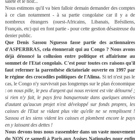
saleté et le noir...
Nous estimons qu'il va bien falloir demain demander des comptes
à ce clan notamment - à sa partie congolaise car il y a de
nombreux étrangers (ouest-Africains, Libanais, Brésiliens,
Français, etc) qui en font partie - pour cette gestion désastreuse du
denier public.
Que Denis Sassou Nguesso fasse partie des actionnaires
d'ASPERBRAS, cela étonnerait qui au Congo ? Nous avons
déjà dénoncé la collusion entre politique et affairisme au
sommet de l'Etat congolais. C'est pour toutes ces raisons qu'il
faut refermer la parenthèse dictatoriale ouverte en 1997 par
le régime des crocodiles politiques de l'Alima.
Si tel n'est pas le
cas, le Congo n'y survivrait pas longtemps sur le plan économique
:
on nous pille, le peu d'argent qui nous revient est vite détourné ;
si rien n'y fait, le pays fera banqueroute dans quelques années
d'autant qu'aucun projet n'est développé sur fonds propres, les
caisses de l'Etat se vidant plus vite qu'elle ne se remplissent !
Sassou et les siens vident les caisses et plombent encore le pays
en y laissant des dettes !
Nous devons tous nous rassembler dans un vaste mouvement
du NON ce samedi à Paris aux Assises Nationales pour enfin