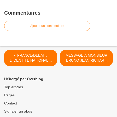
Commentaires
Ajouter un commentaire
< FRANCE/DEBAT :
MESSAGE A MONSIEUR
L'IDENTITE NATIONALE,
BRUNO JEAN RICHARD
PARLONS-EN !
ITOUA : "ARRETEZ DE
FAIRE PAYER AUX
CONGOLAIS UNE EAU ET
Hébergé par Overblog
UNE ELECTRICITE NON
CONSOMMEES !" (VIDEO)
Top articles
>
Pages
Contact
Signaler un abus