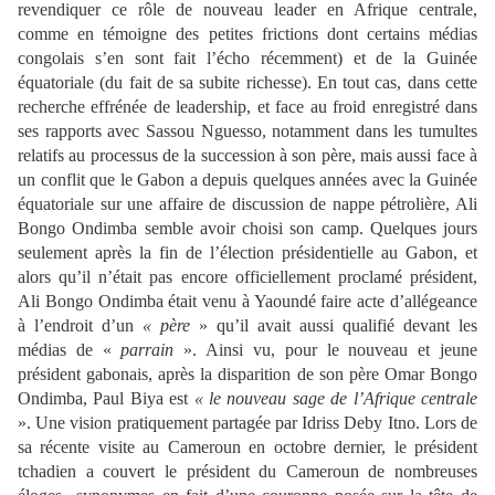
revendiquer ce rôle de nouveau leader en Afrique centrale,
comme en témoigne des petites frictions dont certains médias
congolais s’en sont fait l’écho récemment) et de la Guinée
équatoriale (du fait de sa subite richesse). En tout cas, dans cette
recherche effrénée de leadership, et face au froid enregistré dans
ses rapports avec Sassou Nguesso, notamment dans les tumultes
relatifs au processus de la succession à son père, mais aussi face à
un conflit que le Gabon a depuis quelques années avec la Guinée
équatoriale sur une affaire de discussion de nappe pétrolière, Ali
Bongo Ondimba semble avoir choisi son camp. Quelques jours
seulement après la fin de l’élection présidentielle au Gabon, et
alors qu’il n’était pas encore officiellement proclamé président,
Ali Bongo Ondimba était venu à Yaoundé faire acte d’allégeance
à l’endroit d’un
« père
» qu’il avait aussi qualifié devant les
médias de «
parrain
». Ainsi vu, pour le nouveau et jeune
président gabonais, après la disparition de son père Omar Bongo
Ondimba, Paul Biya est
« le nouveau sage de l’Afrique centrale
». Une vision pratiquement partagée par Idriss Deby Itno. Lors de
sa récente visite au Cameroun en octobre dernier, le président
tchadien a couvert le président du Cameroun de nombreuses