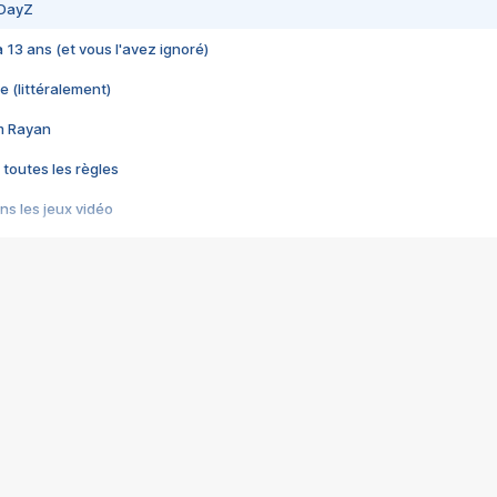
 DayZ
 a 13 ans (et vous l'avez ignoré)
e (littéralement)
im Rayan
 toutes les règles
s les jeux vidéo
us choquant de Rockstar ? - Le scandale BULLY
e plus moche de Steam
du RÊVE tourne au CAUCHEMAR
pendant 8 heures
it… à tort
umiliés par un jeu vidéo
ire - Final Fantasy 8