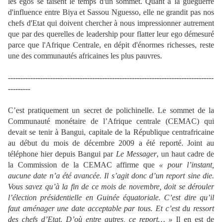
les egos se taisent le temps d'un sommet. Quant à la guéguerre
d'influence entre Biya et Sassou Nguesso, elle ne grandit pas nos
chefs d'Etat qui doivent chercher à nous impressionner autrement
que par des querelles de leadership pour flatter leur ego démesuré
parce que l'Afrique Centrale, en dépit d'énormes richesses, reste
une des communautés africaines les plus pauvres.
-----------------------------------------------------------------------------------
---------
C
’est pratiquement un secret de polichinelle. Le sommet de la
Communauté monétaire de l’Afrique centrale (CEMAC) qui
devait se tenir à Bangui, capitale de la République centrafricaine
au début du mois de décembre 2009 a été reporté. Joint au
téléphone hier depuis Bangui par
Le Messager
, un haut cadre de
la Commission de la CEMAC affirme que
« pour l’instant,
aucune date n’a été avancée. Il s’agit donc d’un report sine die.
Vous savez qu’à la fin de ce mois de novembre, doit se dérouler
l’élection présidentielle en Guinée équatoriale. C’est dire qu’il
faut aménager une date acceptable par tous. Et c’est du ressort
des chefs d’Etat. D’où entre autres, ce report… »
Il en est de