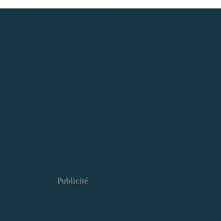
_MATCH_SASSOU_INTERVIEW.pdf
Publicité