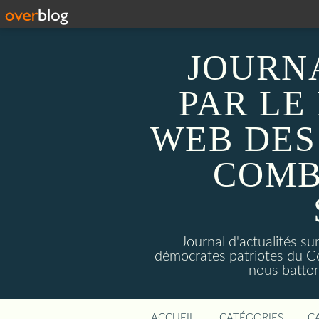
JOURN
PAR LE
WEB DES
COMB
Journal d'actualités 
démocrates patriotes du C
nous batto
ACCUEIL
CATÉGORIES
C