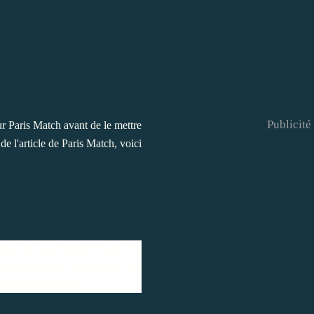
Publicité
 Paris Match avant de le mettre
 de l'article de Paris Match, voici
?
stion ne sera jamais à l'ordre du
re moment qui lui paraîtrait plus
nauté internationale.