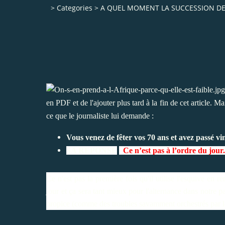
>
Categories
>
A QUEL MOMENT LA SUCCESSION DE S
en PDF et de l'ajouter plus tard à la fin de cet article. Ma
ce que le journaliste lui demande :
Vous venez de fêter vos 70 ans et avez passé vi
SA REPONSE
:
Ce n’est pas à l’ordre du jour.
Ce n'est pas la première fois qu'il utilise l'esquive en 
jour et ça sera tant mieux pour l'alternance dans notre 
propice (comme des troubles savamment orchestrés par le P