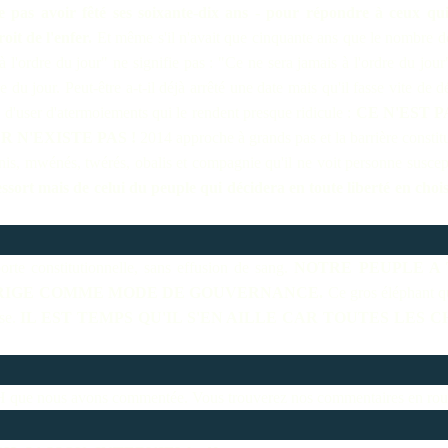
 pas avoir fêté ses soixante-dix ans - pour répondre à ceux qui
oit de l'enfer.
Et même s'il n'avait que cinquante ans que le nombre de
 à l'ordre du jour" ne signifie pas : "Ce ne sera jamais à l'ordre du j
 du jour. Peut-être a-t-il déjà arrêté une date mais qu'il fasse vite de 
u d'user d'atermoiements qui le rendent presque ridicule :
CE N'EST 
 N'EXISTE PAS !
2014 approche à grands pas et la barrière constitu
anis, mwénés, twérés, obalis et compagnie qu'il ne voit personne suscept
essort mais de celui du peuple qui décidera en toute liberté en choi
porte constitutionnelle, sans effusion de sang.
NOTRE PEUPLE A 
ERIGE COMME MODE DE GOUVERNANCE.
Ce gros éléphant qu
ise.
IL EST TEMPS QU'IL S'EN AILLE CAR TOUTES LES C
H que nous avons commentée. Vous trouverez nos commentaires en rou