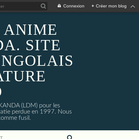
Connexion
+
Créer mon blog
 ANIME
A. SITE
ONGOLAIS
ATURE
O
MAKANDA (LDM) pour les
ratie perdue en 1997. Nous
omme fusil.
T