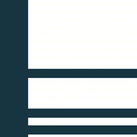
L'avantage ici est que Denis Sassou Nguesso ne nie
naissance qui serait tombé du ciel ou qui viendrait dr
une barrière insurmontable. En effet, dire "Ce n'est pas
royaume, le grand nzokou a toute latitude de fixer l'ordre
pas candidat par respect de sa propre constitution au lie
D'EVOQUER UN PROBLEME QUE CE DERNIER
de l'alternance politique et peu importe qu'il dise aux k
se sent toujours fort.
Cette question n'est pas de son r
ne tarderont pas à se manifester pour régir le pays.
Il lui reste deux ans pour sortir tranquillement par la 
INCOMPETENCE ET DE SON TRIBALISME 
hanté les hautes sphères de la "forêt" politique congola
ONT UNE FIN...
Voici l'interview intégrale de Sassou sur PARIS-MATC