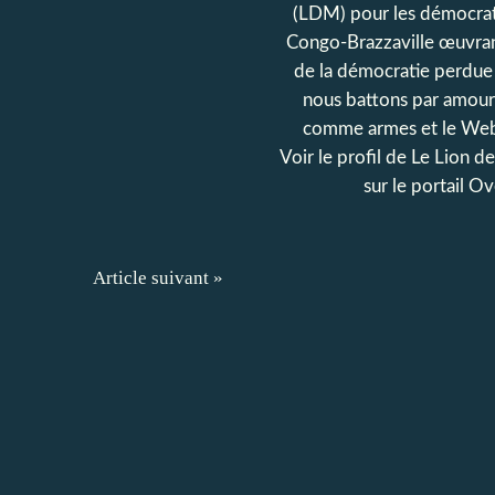
(LDM) pour les démocrat
Congo-Brazzaville œuvran
de la démocratie perdue
nous battons par amour
comme armes et le Web
Voir le profil de
Le Lion d
sur le portail O
Article suivant »