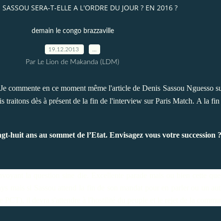
ASSOU SERA-T-ELLE A L'ORDRE DU JOUR ? EN 2016 ?
demain le congo brazzaville
19.12.2013
…
Par Le Lion de Makanda (LDM)
Je commente en ce moment même l'article de Denis Sassou Nguesso sur
is traitons dès à présent de la fin de l'interview sur Paris Match. A la fin
ngt-huit ans au sommet de l’Etat. Envisagez vous votre succession 
renvoyant la question sine die. Excellente parade mais ou bien cette que
pays mais si Sassou attend la fin de son mandat pour en parler ou un aut
CT), il devra s'attendre à l'hostilité du peuple et le rejet de la commu