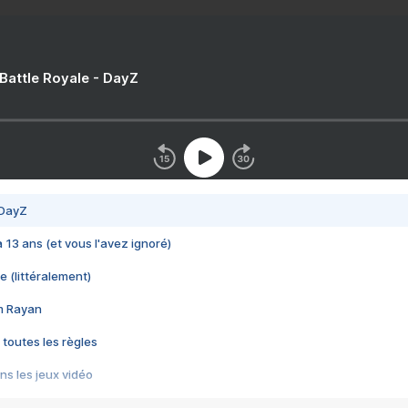
 Battle Royale - DayZ
 DayZ
 a 13 ans (et vous l'avez ignoré)
e (littéralement)
im Rayan
 toutes les règles
s les jeux vidéo
us choquant de Rockstar ? - Le scandale BULLY