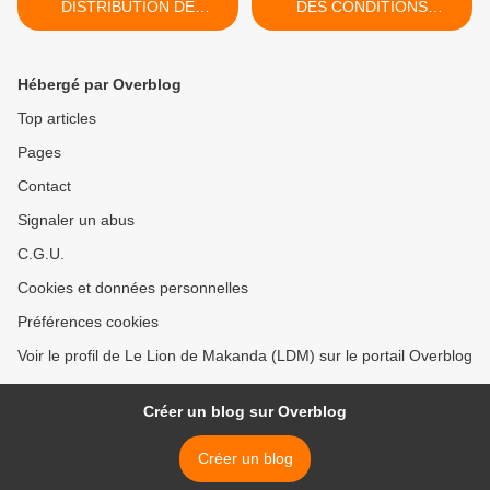
DISTRIBUTION DE
DES CONDITIONS
QUELQUES
D'IMMIGRATION, UN
MOUSTIQUAIRES A
EXEMPLE QUI POURRAIT
POINTE-NOIRE OU "TOUT
S'ETENDRE DANS
Hébergé par Overblog
POUR OYO, RIEN POUR
L'ESPACE EUROPEEN... >
LE SUD"
Top articles
Pages
Contact
Signaler un abus
C.G.U.
Cookies et données personnelles
Préférences cookies
Voir le profil de Le Lion de Makanda (LDM) sur le portail Overblog
Créer un blog sur Overblog
Créer un blog