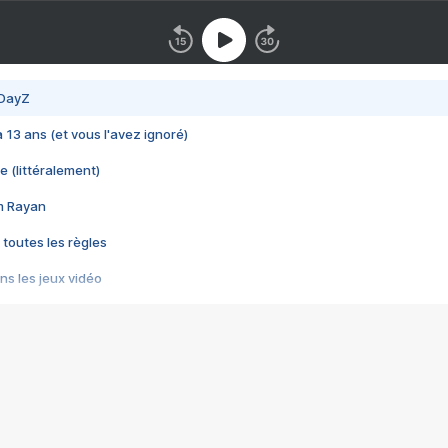
 DayZ
 a 13 ans (et vous l'avez ignoré)
e (littéralement)
im Rayan
 toutes les règles
s les jeux vidéo
us choquant de Rockstar ? - Le scandale BULLY
e plus moche de Steam
du RÊVE tourne au CAUCHEMAR
pendant 8 heures