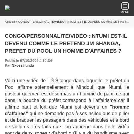
MENU
Accueil
» CONGO/PERSONNALITE/VIDEO : NTUMI EST-IL DEVENU COMME LE PRETEND JM SHANGA, PREFET DU POOL UN HOMME D'AFFAIRES ?
CONGO/PERSONNALITE/VIDEO : NTUMI EST-IL
DEVENU COMME LE PRETEND JM SHANGA,
PREFET DU POOL UN HOMME D'AFFAIRES ?
Publié le 07/10/2009 à 10:34
Par
Nkossi lundu
Voici une vidéo de TéléCongo dans laquelle le préfet du
Pool affirme solennellement à Mindouli que Ntumi, le
pasteur guerrier, est désormais un homme de paix, ce qui
dans la bouche du préfet correspond à l'affairisme car il
affirme haut et fort que Ntumi est devenu un
"homme
d'affaires"
qui ne demande pas à ses nsiloulous de piller
et de braquer les passagers dans des véhicules et à bord
de voitures. Les faits que l'on apprend dans cette vidéo
sont de deux sortes : d'abord qu'il y a du banditisme avec