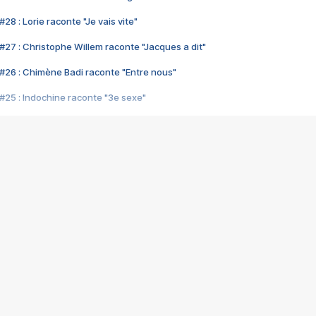
28 : Lorie raconte "Je vais vite"
#27 : Christophe Willem raconte "Jacques a dit"
#26 : Chimène Badi raconte "Entre nous"
#25 : Indochine raconte "3e sexe"
#24 : Zaho raconte "C'est chelou"
#23 : Patrick Bruel raconte "Au café des délices"
#22 : Kyo raconte "Le chemin"
#21 : Nolwenn Leroy raconte "Cassé"
#20 : Patrick Hernandez raconte "Born to be alive"
#19 : Lorie raconte "Près de moi"
#18 : Michael Jones raconte "A nos actes manqués" (avec Jean-Jacque
#17 : Khaled raconte "Aïcha"