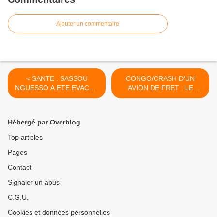
Ajouter un commentaire
< SANTE : SASSOU
CONGO/CRASH D'UN
NGUESSO A ETE EVACUE
AVION DE FRET : LE
EN ESPAGNE POUR
CONGO DOIT CESSER DE
RAISON DE SANTE
RECYCLER LES EPAVES
DES AVIONS RUSSES >
Hébergé par Overblog
Top articles
Pages
Contact
Signaler un abus
C.G.U.
Cookies et données personnelles