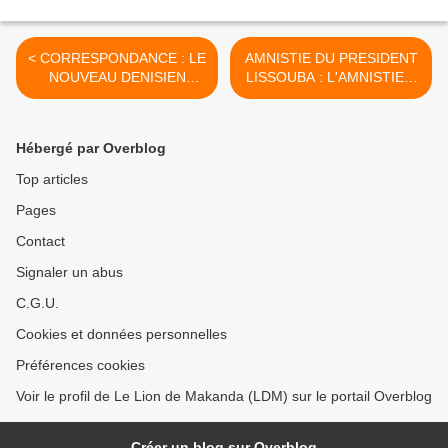
< CORRESPONDANCE : LE
AMNISTIE DU PRESIDENT
NOUVEAU DENISIEN
LISSOUBA : L'AMNISTIE A
M'APPREND QUE MON
LA CARTE CONTINUE ! >
PROCES EST UN PIEGE
POLITIQUE CONCU
Hébergé par Overblog
DEPUIS LONGTEMPS !
Top articles
Pages
Contact
Signaler un abus
C.G.U.
Cookies et données personnelles
Préférences cookies
Voir le profil de Le Lion de Makanda (LDM) sur le portail Overblog
Créer un blog sur Overblog