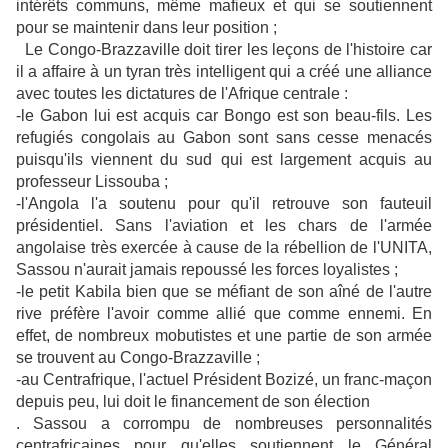
intérêts communs, même mafieux et qui se soutiennent
pour se maintenir dans leur position ;
Le Congo-Brazzaville doit tirer les leçons de l'histoire car
il a affaire à un tyran très intelligent qui a créé une alliance
avec toutes les dictatures de l'Afrique centrale :
-le Gabon lui est acquis car Bongo est son beau-fils. Les
refugiés congolais au Gabon sont sans cesse menacés
puisqu'ils viennent du sud qui est largement acquis au
professeur Lissouba ;
-l'Angola l'a soutenu pour qu'il retrouve son fauteuil
présidentiel. Sans l'aviation et les chars de l'armée
angolaise très exercée à cause de la rébellion de l'UNITA,
Sassou n'aurait jamais repoussé les forces loyalistes ;
-le petit Kabila bien que se méfiant de son aîné de l'autre
rive préfère l'avoir comme allié que comme ennemi. En
effet, de nombreux mobutistes et une partie de son armée
se trouvent au Congo-Brazzaville ;
-au Centrafrique, l'actuel Président Bozizé, un franc-maçon
depuis peu, lui doit le financement de son élection
. Sassou a corrompu de nombreuses personnalités
centrafricaines pour qu'elles soutiennent le Général