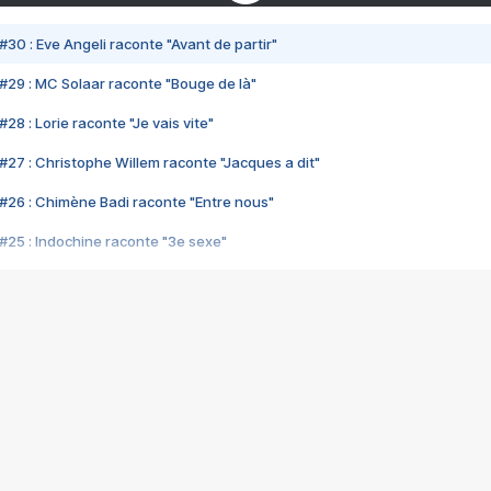
#30 : Eve Angeli raconte "Avant de partir"
#29 : MC Solaar raconte "Bouge de là"
28 : Lorie raconte "Je vais vite"
#27 : Christophe Willem raconte "Jacques a dit"
#26 : Chimène Badi raconte "Entre nous"
#25 : Indochine raconte "3e sexe"
#24 : Zaho raconte "C'est chelou"
#23 : Patrick Bruel raconte "Au café des délices"
#22 : Kyo raconte "Le chemin"
#21 : Nolwenn Leroy raconte "Cassé"
#20 : Patrick Hernandez raconte "Born to be alive"
#19 : Lorie raconte "Près de moi"