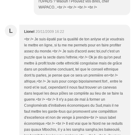
l'UPADS ? Waouh ! Prouvez vos dires, cher
WAPACO...<br /> <br /> <br /> <br />
L
Lionel
20/11/2009 16:22
<br /> Je suis épaté par la qualité de ton anlyse et je voudrais
le mettre en ligne, si tu me me permets pour en faire profiter
assez du monde.<br /> Je suis d'acord avec toi,ouf c'est un
puzzle que la secte dans l'ethnie,<br /> Ok je dis qu'on peut
mettre à profit toute cette ethnicité congolaise mais de grâce
dans un positivisme concluant, tel que le conseil ethnique
dont tu parles, je pense que ce sera un première en<br />
afrique,<br /> Je suis pour congo bipolairement fort , entre le
nord et le sud, cependant il nous faut trouver un canevas
dans lequel les deux pôles se complète au lieu de se faire la
guerre.<br /> <br /> Il n'y a pas de mal à former un
Conglomérats d'initiatives économiques du Sud,mais il ne
faut mettre les garde-fous qui promovent une compétition
d'excellence et non de venge à prendre<br /> sous label
économique.<br /> <br /> Il est vrai que le Nord ne se reduits
pas quaux Mbochis, il y a les sangha sangha,les bakeoulé,