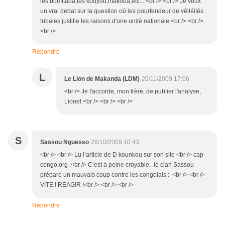
les bomitaba,les kouyou,makoua,etc....<br /> <br /> Je veux
un vrai debat sur la question où les pourfendeur de vélléités
tribales justifie les raisons d'une unité nationale.<br /> <br />
<br />
Répondre
L
Le Lion de Makanda (LDM)
20/11/2009 17:06
<br /> Je t'accorde, mon frère, de publier l'analyse,
Lionel.<br /> <br /> <br />
S
Sassou Nguesso
28/10/2009 10:43
<br /> <br /> Lu l’article de D kounkou sur son site <br /> cap-
congo.org :<br /> C’est à peine croyable, le clan Sassou
prépare un mauvais coup contre les congolais : <br /> <br />
VITE ! REAGIR !<br /> <br /> <br />
Répondre