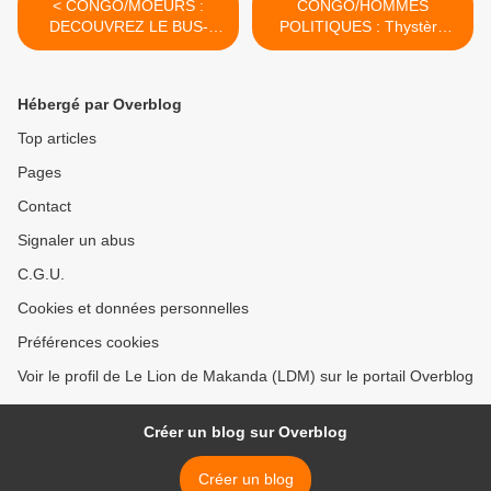
< CONGO/MOEURS :
CONGO/HOMMES
DECOUVREZ LE BUS-
POLITIQUES : Thystère
BORDEL DE SASSOU A
Tchicaya est mort le 20 juin
OYO !
2008 à Paris >
Hébergé par Overblog
Top articles
Pages
Contact
Signaler un abus
C.G.U.
Cookies et données personnelles
Préférences cookies
Voir le profil de Le Lion de Makanda (LDM) sur le portail Overblog
Créer un blog sur Overblog
Créer un blog