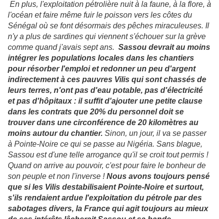
En plus, l'exploitation pétrolière nuit à la faune, à la flore, à
l'océan et faire même fuir le poisson vers les côtes du
Sénégal où se font désormais des pêches miraculeuses. Il
n'y a plus de sardines qui viennent s'échouer sur la grève
comme quand j'avais sept ans.
Sassou devrait au moins
intégrer les populations locales dans les chantiers
pour résorber l'emploi et redonner un peu d'argent
indirectement à ces pauvres Vilis qui sont chassés de
leurs terres, n'ont pas d'eau potable, pas d'électricité
et pas d'hôpitaux : il suffit d'ajouter une petite clause
dans les contrats que 20% du personnel doit se
trouver dans une circonférence de 20 kilomètres au
moins autour du chantier.
Sinon, un jour, il va se passer
à Pointe-Noire ce qui se passe au Nigéria. Sans blague,
Sassou est d'une telle arrogance qu'il se croit tout permis !
Quand on arrive au pouvoir, c'est pour faire le bonheur de
son peuple et non l'inverse !
Nous avons toujours pensé
que si les Vilis destabilisaient Pointe-Noire et surtout,
s'ils rendaient ardue l'exploitation du pétrole par des
sabotages divers, la France qui agit toujours au mieux