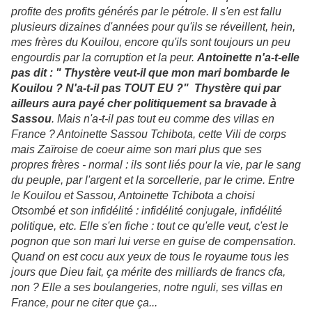
profite des profits générés par le pétrole. Il s'en est fallu
plusieurs dizaines d'années pour qu'ils se réveillent, hein,
mes frères du Kouilou, encore qu'ils sont toujours un peu
engourdis par la corruption et la peur.
Antoinette n'a-t-elle
pas dit : " Thystère veut-il que mon mari bombarde le
Kouilou ? N'a-t-il pas TOUT EU ?" Thystère qui par
ailleurs aura payé cher politiquement sa bravade à
Sassou
. Mais n'a-t-il pas tout eu comme des villas en
France ? Antoinette Sassou Tchibota, cette Vili de corps
mais Zaïroise de coeur aime son mari plus que ses
propres frères - normal : ils sont liés pour la vie, par le sang
du peuple, par l'argent et la sorcellerie, par le crime. Entre
le Kouilou et Sassou, Antoinette Tchibota a choisi
Otsombé et son infidélité : infidélité conjugale, infidélité
politique, etc. Elle s'en fiche : tout ce qu'elle veut, c'est le
pognon que son mari lui verse en guise de compensation.
Quand on est cocu aux yeux de tous le royaume tous les
jours que Dieu fait, ça mérite des milliards de francs cfa,
non ? Elle a ses boulangeries, notre nguli, ses villas en
France, pour ne citer que ça...