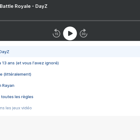
 Battle Royale - DayZ
 DayZ
 a 13 ans (et vous l'avez ignoré)
e (littéralement)
im Rayan
 toutes les règles
s les jeux vidéo
us choquant de Rockstar ? - Le scandale BULLY
e plus moche de Steam