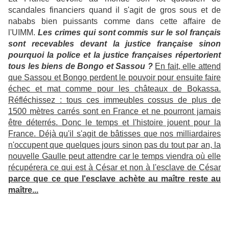
scandales financiers quand il s'agit de gros sous et de
nababs bien puissants comme dans cette affaire de
l'UIMM.
Les crimes qui sont commis sur le sol français
sont recevables devant la justice française sinon
pourquoi la police et la justice françaises répertorient
tous les biens de Bongo et Sassou ?
En fait, elle attend
que Sassou et Bongo perdent le pouvoir pour ensuite faire
échec et mat comme pour les châteaux de Bokassa.
Réfléchissez : tous ces immeubles cossus de plus de
1500 mètres carrés sont en France et ne pourront jamais
être déterrés. Donc le temps et l'histoire jouent pour la
France. Déjà qu'il s'agit de bâtisses que nos milliardaires
n'occupent que quelques jours sinon pas du tout par an, la
nouvelle Gaulle peut attendre car le temps viendra où elle
récupérera ce qui est à César et non à l'esclave de César
parce que ce que l'esclave achète au maître reste au
maître...