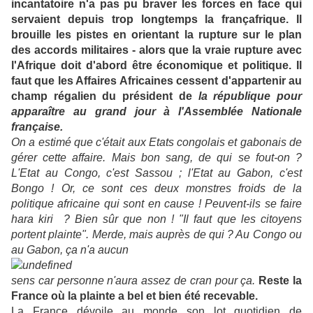
incantatoire n'a pas pu braver les forces en face qui
servaient depuis trop longtemps la françafrique. Il
brouille les pistes en orientant la rupture sur le plan
des accords militaires - alors que la vraie rupture avec
l'Afrique doit d'abord être économique et politique. Il
faut que les Affaires Africaines cessent d'appartenir au
champ régalien du président de
la république pour
apparaître au grand jour à l'Assemblée Nationale
française.
On a estimé que c'était aux Etats congolais et gabonais de
gérer cette affaire. Mais bon sang, de qui se fout-on ?
L'Etat au Congo, c'est Sassou ; l'Etat au Gabon, c'est
Bongo ! Or, ce sont ces deux monstres froids de la
politique africaine qui sont en cause ! Peuvent-ils se faire
hara kiri ? Bien sûr que non ! "Il faut que les citoyens
portent plainte". Merde, mais auprès de qui ? Au Congo ou
au Gabon, ça n'a aucun
sens car personne n'aura assez de cran pour ça.
Reste la
France où la plainte a bel et bien été recevable.
La France dévoile au monde son lot quotidien de