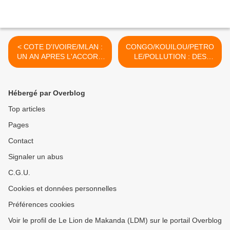
< COTE D'IVOIRE/MLAN :
CONGO/KOUILOU/PETRO
UN AN APRES L'ACCORD
LE/POLLUTION : DES
POLITIQUE DE
TORCHERES POUR
OUAGADOUGOU, MAIGRE
BRULER LE TORCHON
MOISSON POUR SORO
ENTRE LA SOCIETE
Hébergé par Overblog
ZETAH ET LES
POPULATIONS DU
Top articles
KOUILOU >
Pages
Contact
Signaler un abus
C.G.U.
Cookies et données personnelles
Préférences cookies
Voir le profil de Le Lion de Makanda (LDM) sur le portail Overblog