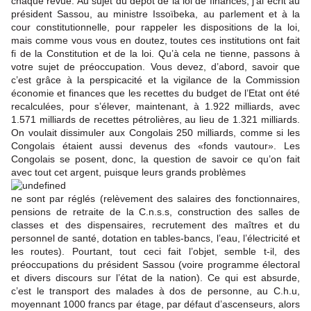
chaque revue. Au sujet du dépôt de la loi de finances, j’ai écrit au
président Sassou, au ministre Issoïbeka, au parlement et à la
cour constitutionnelle, pour rappeler les dispositions de la loi,
mais comme vous vous en doutez, toutes ces institutions ont fait
fi de la Constitution et de la loi. Qu’à cela ne tienne, passons à
votre sujet de préoccupation. Vous devez, d’abord, savoir que
c’est grâce à la perspicacité et la vigilance de la Commission
économie et finances que les recettes du budget de l’Etat ont été
recalculées, pour s’élever, maintenant, à 1.922 milliards, avec
1.571 milliards de recettes pétrolières, au lieu de 1.321 milliards.
On voulait dissimuler aux Congolais 250 milliards, comme si les
Congolais étaient aussi devenus des «fonds vautour». Les
Congolais se posent, donc, la question de savoir ce qu’on fait
avec tout cet argent, puisque leurs grands problèmes
ne sont par réglés (relèvement des salaires des fonctionnaires,
pensions de retraite de la C.n.s.s, construction des salles de
classes et des dispensaires, recrutement des maîtres et du
personnel de santé, dotation en tables-bancs, l’eau, l’électricité et
les routes). Pourtant, tout ceci fait l’objet, semble t-il, des
préoccupations du président Sassou (voire programme électoral
et divers discours sur l’état de la nation). Ce qui est absurde,
c’est le transport des malades à dos de personne, au C.h.u,
moyennant 1000 francs par étage, par défaut d’ascenseurs, alors