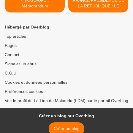
< TOGO/UFC :
FRANCE/PRESIDENCE DE
Mémorandum
LA REPUBLIQUE : LE
PALAIS DE L'ELYSEE EST-
IL SOUS INFLUENCE
JUDEO-SCIENTOLOGUE ?
Hébergé par Overblog
>
Top articles
Pages
Contact
Signaler un abus
C.G.U.
Cookies et données personnelles
Préférences cookies
Voir le profil de Le Lion de Makanda (LDM) sur le portail Overblog
Créer un blog sur Overblog
Créer un blog