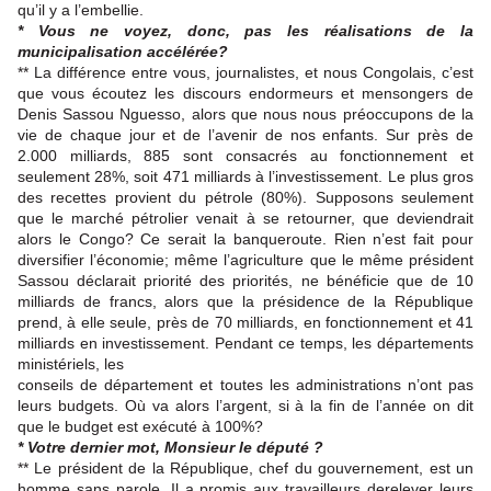
qu’il y a l’embellie.
* Vous ne voyez, donc, pas les réalisations de la
municipalisation accélérée?
** La différence entre vous, journalistes, et nous Congolais, c’est
que vous écoutez les discours endormeurs et mensongers de
Denis Sassou Nguesso, alors que nous nous préoccupons de la
vie de chaque jour et de l’avenir de nos enfants. Sur près de
2.000 milliards, 885 sont consacrés au fonctionnement et
seulement 28%, soit 471 milliards à l’investissement. Le plus gros
des recettes provient du pétrole (80%). Supposons seulement
que le marché pétrolier venait à se retourner, que deviendrait
alors le Congo? Ce serait la banqueroute. Rien n’est fait pour
diversifier l’économie; même l’agriculture que le même président
Sassou déclarait priorité des priorités, ne bénéficie que de 10
milliards de francs, alors que la présidence de la République
prend, à elle seule, près de 70 milliards, en fonctionnement et 41
milliards en investissement. Pendant ce temps, les départements
ministériels, les
conseils de département et toutes les administrations n’ont pas
leurs budgets. Où va alors l’argent, si à la fin de l’année on dit
que le budget est exécuté à 100%?
* Votre dernier mot, Monsieur le député ?
** Le président de la République, chef du gouvernement, est un
homme sans parole. Il a promis aux travailleurs derelever leurs