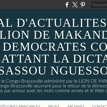
AL D'ACTUALITES
 LION DE MAKAND
 DEMOCRATES C
ATTANT LA DICT
SASSOU NGUESS
sur le Congo-Brazzaville administré par le LION DE 
ongo-Brazzaville œuvrant pour le retour de la démoc
ns par amour avec les mots comme armes et le Web c
ATÉGORIES PRINCIPALES
PAGES
ARCHIVES
CONTAC