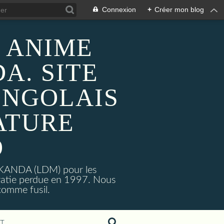
Connexion
+
Créer mon blog
 ANIME
A. SITE
ONGOLAIS
ATURE
O
MAKANDA (LDM) pour les
ratie perdue en 1997. Nous
omme fusil.
T