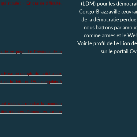
i stipule : « En cas de difficulté,
(LDM) pour les démocrat
Congo-Brazzaville œuvran
de la démocratie perdue
nous battons par amour
comme armes et le Web
Voir le profil de
Le Lion d
sur le portail O
as de ce pays. Le Président de la
 « Prise en compte de la dette aux
 de la dette de l'État congolais à
 sont réduits à mendier le minimum
et des récentes découvertes sur son