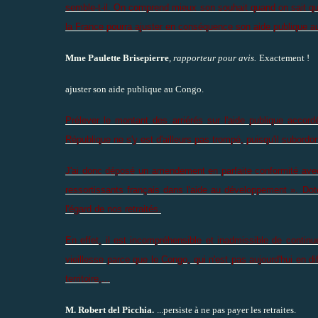
semble-t-il. On comprend mieux son souhait quand on sait que 
la France pourra ajuster en conséquence son aide publique a
Mme Paulette Brisepierre
, rapporteur pour avis.
Exactement !
ajuster son aide publique au Congo.
Prélever le montant des arriérés sur l'aide publique acco
République ne s'y est d'ailleurs pas trompé, puisqu'il subord
J'ai donc déposé un amendement en parfaite conformité avec 
ressortissants français dans l'aide au développement ». Dot
l'égard de nos retraités.
En effet, il est incompréhensible et inadmissible de contin
vieillesse parce que le Congo, qui n'est pas aujourd'hui en d
territoire,...
M. Robert del Picchia.
...persiste à ne pas payer les retraites.