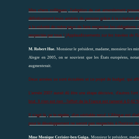
Mes chers collègues, l'adoption de cet amendement prouvera
définitivement leurs arriérés de pension grâce à la création d
à la volonté de notre pays de faire respecter les obligation
respectée par tous !
(Applaudissements
sur les travées de l
M. Robert Hue.
Monsieur le président, madame, monsieur les minist
Alegre en 2005, on se souvient que les États européens, notam
augmenterait.
Deux années se sont écoulées et ce projet de budget, qui affic
L'année 2007 aurait dû être une étape décisive, d'autres l'ont
brut. Il n'en est rien : l'effort de la France est ramené à 0,
Il s'agit là, je le répète, d'un véritable recul. L'Afrique est
pour le développement ne seront pas respectés à l'horizon de
Mme Monique Cerisier-ben Guiga.
Monsieur le président, madam