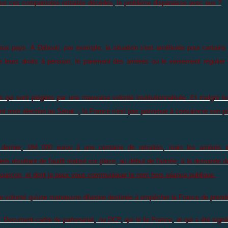
ous ces compatriotes retraités décédés, le problème disparaisse avec eux ?
x pays. À Djibouti, par exemple, la situation s'est améliorée pour certains
e leurs droits à pension, le paiement des arriérés ou le versement régulier 
qui sont piégées par une mauvaise volonté institutionnalisée. Et malgré to
t mon élection au Sénat -, la France n'est pas parvenue à convaincre son part
ernier, 184 000 euros à une centaine de retraités, mais les arriérés s'
iciels résultant de l'audit réalisé sur place, au début de l'année, à la demande d
t soupçon, et dont je peux vous communiquer le nom hors séance publique.
volonté qu'une manœuvre dilatoire destinée à empêcher la France de prendr
 Document-cadre de partenariat, ou DCP, qui le lie France, et qui a été sign