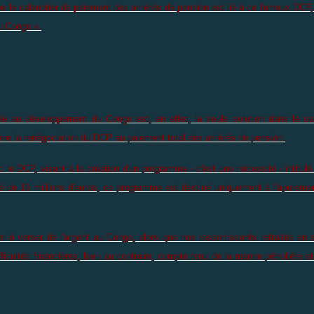
le calendrier de paiement des arriérés de pension est lié à ce fameux DCP, qu
u Congo ».
rdée au développement du Congo est, en effet, la seule solution dans le c
onne la renégociation du DCP au paiement total des arriérés de pension.
le DCP, visant à la création d'un programme - c'est une nécessité - intitulé
é de 16 millions d'euros, ce programme est destiné uniquement à l'apurement
uer à verser de l'argent au Congo, alors que nos ressortissants retraités en
ifficultés financières, bien au contraire, compte tenu de la manne pétrolière 