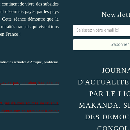
le continent de vivre des subsides
ont désormais payés par les pays
Newslet
x. Cette séance démontre que la
traités français qui vivent tous
 en France !
patriotes retraités d'Afrique, problème
JOURN
D'ACTUALITE
çoivent pas, en retour, leur pension
PAR LE LI
ent pas d'autres sources de revenus
MAKANDA. S
 d'entre eux se retrouvent à devoir
DES DEMOC
CONGOL