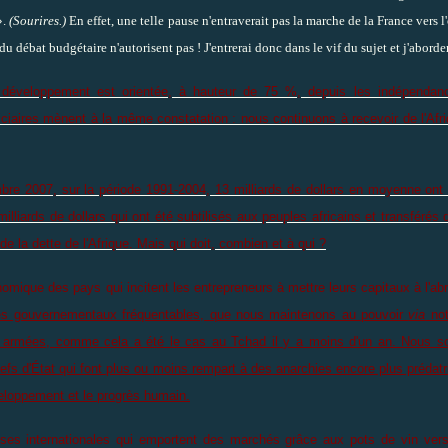
».
(Sourires.)
En effet, une telle pause n'entraverait pas la marche de la France vers l
du débat budgétaire n'autorisent pas ! J'entrerai donc dans le vif du sujet et j'abord
u développement est orientée, à hauteur de 75 %, depuis les indépendanc
iciaires mènent à la même constatation : nous continuons à recevoir de l'Afr
re 2007, sur la période 1991-2004, 13 milliards de dollars en moyenne ont 
illiards de dollars qui ont été subtilisés aux peuples africains et transférés 
 la dette de l'Afrique. Mais qui doit, combien et à qui ?
conomique des pays qui incitent les entrepreneurs à mettre leurs capitaux à l'abr
ires gouvernementaux fréquentables, que nous maintenons au pouvoir
via
not
es armées, comme cela a été le cas au Tchad il y a moins d'un an. Nous 
fs d'État qui font plus ou moins rempart à des anarchies encore plus prédatr
éveloppement et le progrès humain.
ises internationales qui emportent des marchés grâce aux pots de vin vers