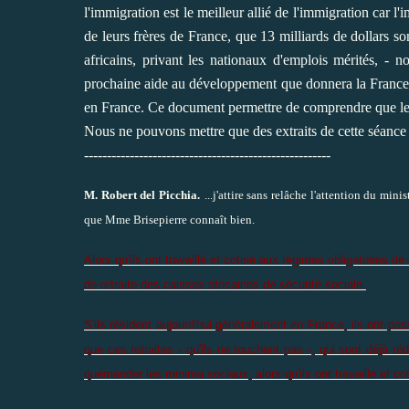
l'immigration est le meilleur allié de l'immigration car l
de leurs frères de France, que 13 milliards de dollars s
africains, privant les nationaux d'emplois mérités, -
prochaine aide au développement que donnera la France a
en France. Ce document permettre de comprendre que les 
Nous ne pouvons mettre que des extraits de cette séance 
------------------------------------------------------
M. Robert del Picchia.
...j'attire sans relâche l'attention du min
que Mme Brisepierre connaît bien.
Alors qu'ils ont travaillé et cotisé aux régimes obligatoires 
de retraite des caisses africaines de sécurité sociale.
S'ils résident aujourd'hui généralement en France, ils ont pa
que ces retraites - qu'ils ne touchent pas -, qui sont déjà 
quémander les minima sociaux, alors qu'ils ont travaillé et cot