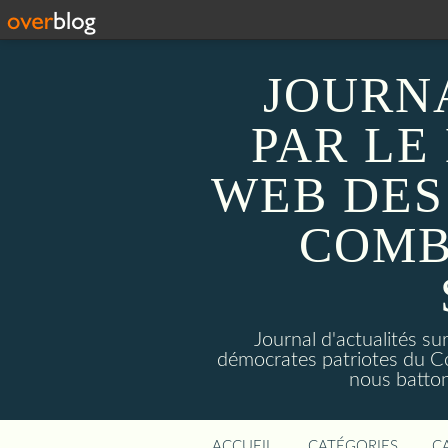
JOURN
PAR LE
WEB DES
COMB
Journal d'actualités 
démocrates patriotes du C
nous batto
ACCUEIL
CATÉGORIES
C