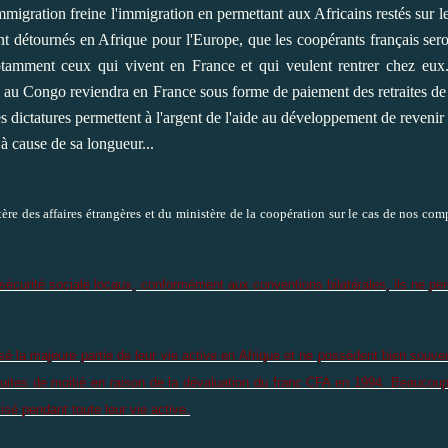
'immigration freine l'immigration en permettant aux Africains restés sur 
ont détournés en Afrique pour l'Europe, que les coopérants français ser
 notamment ceux qui vivent en France et qui veulent rentrer chez eu
u Congo reviendra en France sous forme de paiement des retraites de re
dictatures permettent à l'argent de l'aide au développement de revenir
à cause de sa longueur...
istère des affaires étrangères et du ministère de la coopération sur le cas de nos com
de sécurité sociale locaux, conformément aux conventions bilatérales, ils ne per
ssé la majeure partie de leur vie active en Afrique et ne possèdent bien souv
réduites de moitié en raison de la dévaluation du franc CFA en 1994. Beaucoup
isé pendant toute leur vie active.