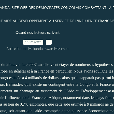
AKANDA. SITE WEB DES DEMOCRATES CONGOLAIS COMBATTANT LA
 AIDE AU DEVELOPPEMENT AU SERVICE DE L'INFLUENCE FRANCAISE
Quand nos lecteurs écrivent
18.12.2007
…
Par Le lion de Makanda mwan Mizumba
at du 29 novembre 2007 car elle vient étayer de nombreuses hypothèses 
Europe en général et à la France en particulier. Nous avons souligné le
 estimée à 4 milliards de dollars - alors qu'il n'apparaît pas parmi le
aux Bermudes, qu'il existe un contingent entre le Congo et la France à 
ercerait un chantage au versement de l'Aide au Développement assuj
nir l'influence de la France en Afrique, notamment dans les pays fran
s au lieu de 0,7% escomptés, que cette aide estimée à 9 milliards ne dép
que, soit autant que l'aide escomptée d'une puissance économique mon