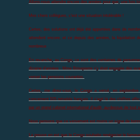
Allons-nous attendre encore des années pour que, une fois t
Mes chers collègues, c'est une situation intolérable !
Certes, des solutions ont déjà été apportées dans de nombreu
attendent encore, et ce depuis des années, la liquidation d
nombreux
En revanche, au Congo, ce sont des centaines de personnes 
dizaine d'années - Mme Brisepierre s'y était engagée dès avan
verser les pensions courantes.
Certes, me direz-vous, le Congo a versé, en septembre d
concernent 505 retraités français. Il s'agit là des chiffres off
par un grand cabinet international d'audit, au-dessus de tou
Nous pensons que ce versement est moins un signe de bonne 
La preuve en est que le Congo souhaite renégocier le fameux