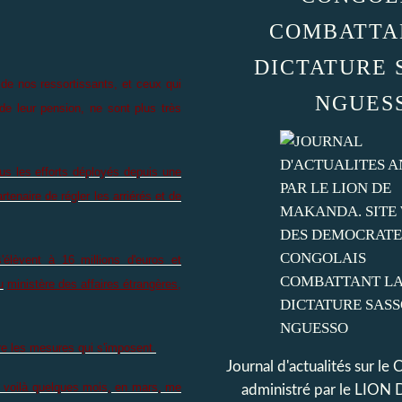
COMBATTA
DICTATURE 
 de nos ressortissants, et ceux qui
NGUES
de leur pension, ne sont plus très
us les efforts déployés depuis une
enaire de régler les arriérés et de
élèvent à 16 millions d'euros et
u
ministère des affaires étrangères,
e les mesures qui s'imposent.
Journal d'actualités sur le
é voilà quelques mois, en mars, me
administré par le LI