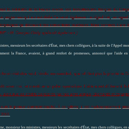
it la solidarité de la France envers ses ressortissants français du Congo
'un programme qui leur est dédié Ce serait également un signal fort, au regard 
s réciproques qui découlent des conventions bilatérales. Nous sommes à une ép
'UMP. - M. Georges Othily applaudit également.)
res, messieurs les secrétaires d'État, mes chers collègues, à la suite de l'Appel mo
ment la France, avaient, à grand renfort de promesses, annoncé que l'aide en 
he un véritable recul, révèle, me semble-il, que tel n'est plus la priorité du
 dit avant moi, et constituer un palier symbolique.
L'aide aurait dû franchir l
42 %, alors que les crédits consacrés par nos amis anglais, allemands et espagn
 d'ailleurs le premier continent touché. À ce rythme, il est malheureusement pro
 2015.
e, monsieur les ministres, messieurs les secrétaires d'État, mes chers collègues, e