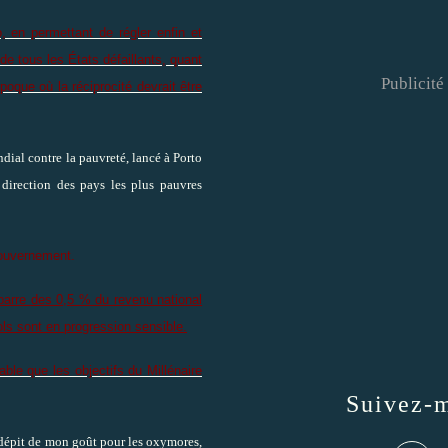
, en permettant de régler enfin et
de tous les États défaillants, quant
Publicité
oque où la réciprocité devrait être
ndial contre la pauvreté, lancé à Porto
direction des pays les plus pauvres
 Gouvernement.
a barre des 0,5 % du revenu national
ols sont en progression sensible.
bable que les objectifs du Millénaire
Suivez-
n dépit de mon goût pour les oxymores,