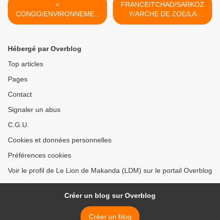
<
FRANCE/TCHAD/SARKOZ
CONGO/ENVIRONNEMEN
Y/ARCHE DE ZOE/LA
T : QUAND
PETITE PHRASE : LE
ENVIRONNEMENT RIME
TCHAD EST-IL UN ETAT
AVEC DICTATURE ET
SOUVERAIN POUR
Hébergé par Overblog
AFFAIRISME (par Bienvenu
SARKOZY, PRESIDENT DE
MADILEMONO)
LA FRANCAFRIQUE ? >
Top articles
Pages
Contact
Signaler un abus
C.G.U.
Cookies et données personnelles
Préférences cookies
Voir le profil de Le Lion de Makanda (LDM) sur le portail Overblog
Créer un blog sur Overblog
Créer un blog