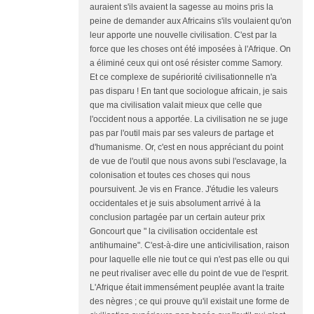
auraient s'ils avaient la sagesse au moins pris la
peine de demander aux Africains s'ils voulaient qu'on
leur apporte une nouvelle civilisation. C'est par la
force que les choses ont été imposées à l'Afrique. On
a éliminé ceux qui ont osé résister comme Samory.
Et ce complexe de supériorité civilisationnelle n'a
pas disparu ! En tant que sociologue africain, je sais
que ma civilisation valait mieux que celle que
l'occident nous a apportée. La civilisation ne se juge
pas par l'outil mais par ses valeurs de partage et
d'humanisme. Or, c'est en nous appréciant du point
de vue de l'outil que nous avons subi l'esclavage, la
colonisation et toutes ces choses qui nous
poursuivent. Je vis en France. J'étudie les valeurs
occidentales et je suis absolument arrivé à la
conclusion partagée par un certain auteur prix
Goncourt que " la civilisation occidentale est
antihumaine". C'est-à-dire une anticivilisation, raison
pour laquelle elle nie tout ce qui n'est pas elle ou qui
ne peut rivaliser avec elle du point de vue de l'esprit.
L'Afrique était immensément peuplée avant la traite
des nègres ; ce qui prouve qu'il existait une forme de