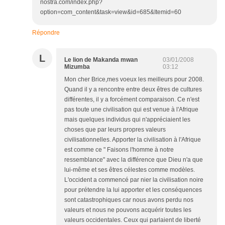
nostra.com/index.php?
option=com_content&task=view&id=685&Itemid=60
Répondre
L
Le lion de Makanda mwan
03/01/2008
Mizumba
03:12
Mon cher Brice,mes voeux les meilleurs pour 2008.
Quand il y a rencontre entre deux êtres de cultures
différentes, il y a forcément comparaison. Ce n'est
pas toute une civilisation qui est venue à l'Afrique
mais quelques individus qui n'appréciaient les
choses que par leurs propres valeurs
civilisationnelles. Apporter la civilisation à l'Afrique
est comme ce " Faisons l'homme à notre
ressemblance" avec la différence que Dieu n'a que
lui-même et ses êtres célestes comme modèles.
L'occident a commencé par nier la civilisation noire
pour prétendre la lui apporter et les conséquences
sont catastrophiques car nous avons perdu nos
valeurs et nous ne pouvons acquérir toutes les
valeurs occidentales. Ceux qui parlaient de liberté