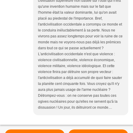
civilisation supérieure non basée sur l'outil qui n'est
qu'une invention humaine mais sur le fait que
l'homme était la valeur dominante, lui qu'on avait
placé au piedestal de l'importance. Bref,
l'anticivilisation occidentale a corrompu ce monde et
le conduira inéluctablement à sa perte. Nous ne
vivrons pas assez longtemps pour voir la ruine de ce
monde mais ne voyons-nous pas déjà les prémices
dans tout ce qui se passe actuellement ?
L'anticivilisation occidentale n'est que violence :
violence civilisationnelle, violence économique,
violence militaire, violence idéologique. Et cette
violence finira par détruire son propre vecteur :
l'anticivilisation a déjà accumulé de quoi faire sauter
la planète cent cinquante fois. Vous croyez qu'il n'y
aura plus jamais usage de l'arme nucléaire ?
Détrompez-vous : on ne conserve pas toutes ces
ogives nucléaires pour qu'elles ne servent qu'à la
dissuasion ! Un jour, ils détruiront ce monde....