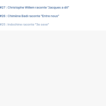
#27 : Christophe Willem raconte "Jacques a dit"
#26 : Chimène Badi raconte "Entre nous"
#25 : Indochine raconte "3e sexe"
#24 : Zaho raconte "C'est chelou"
#23 : Patrick Bruel raconte "Au café des délices"
#22 : Kyo raconte "Le chemin"
#21 : Nolwenn Leroy raconte "Cassé"
#20 : Patrick Hernandez raconte "Born to be alive"
#19 : Lorie raconte "Près de moi"
#18 : Michael Jones raconte "A nos actes manqués" (avec Jean-Jacque
#17 : Khaled raconte "Aïcha"
#16 : Corneille raconte "Parce qu'on vient de loin"