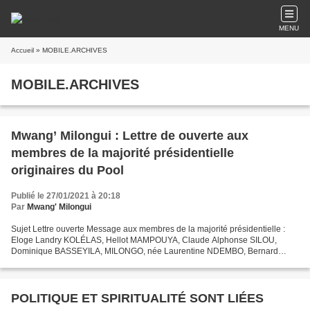
MENU
Accueil
» MOBILE.ARCHIVES
MOBILE.ARCHIVES
Mwang’ Milongui : Lettre de ouverte aux
membres de la majorité présidentielle
originaires du Pool
Publié le 27/01/2021 à 20:18
Par
Mwang' Milongui
Sujet Lettre ouverte Message aux membres de la majorité présidentielle :
Eloge Landry KOLÉLAS, Hellot MAMPOUYA, Claude Alphonse SILOU,
Dominique BASSEYILA, MILONGO, née Laurentine NDEMBO, Bernard
TCHIBAMBELA, Chris WALEMBO, Adélaïde MOUHANI et Médard...
POLITIQUE ET SPIRITUALITÉ SONT LIÉES