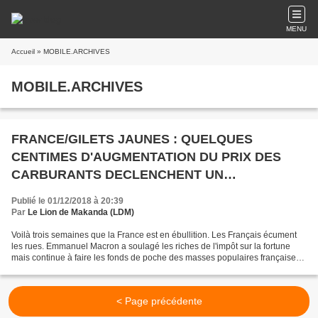
MENU
Accueil
» MOBILE.ARCHIVES
MOBILE.ARCHIVES
FRANCE/GILETS JAUNES : QUELQUES
CENTIMES D'AUGMENTATION DU PRIX DES
CARBURANTS DECLENCHENT UN
MOUVEMENT SOCIAL NATIONAL
Publié le 01/12/2018 à 20:39
Par
Le Lion de Makanda (LDM)
Voilà trois semaines que la France est en ébullition. Les Français écument
les rues. Emmanuel Macron a soulagé les riches de l'impôt sur la fortune
mais continue à faire les fonds de poche des masses populaires françaises
en augmentant les impôts et les...
< Page précédente