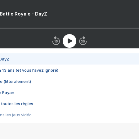
 Battle Royale - DayZ
 DayZ
 a 13 ans (et vous l'avez ignoré)
e (littéralement)
im Rayan
 toutes les règles
s les jeux vidéo
us choquant de Rockstar ? - Le scandale BULLY
e plus moche de Steam