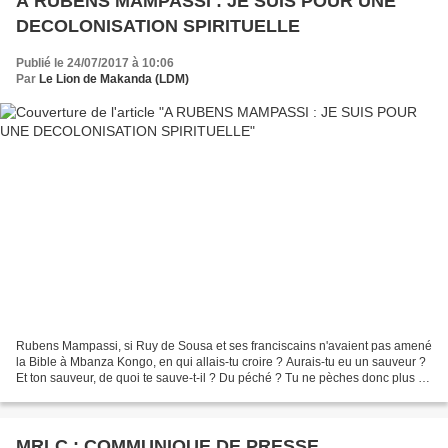
A RUBENS MAMPASSI : JE SUIS POUR UNE
DECOLONISATION SPIRITUELLE
Publié le 24/07/2017 à 10:06
Par
Le Lion de Makanda (LDM)
Rubens Mampassi, si Ruy de Sousa et ses franciscains n'avaient pas amené
la Bible à Mbanza Kongo, en qui allais-tu croire ? Aurais-tu eu un sauveur ?
Et ton sauveur, de quoi te sauve-t-il ? Du péché ? Tu ne pèches donc plus ?
Toi, ton sauveur, n'est-ce...
MRLC : COMMUNIQUE DE PRESSE