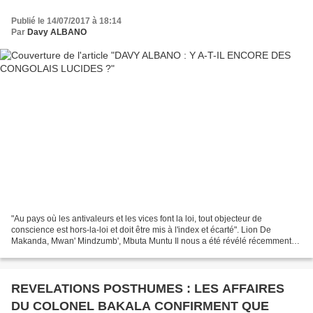
Publié le 14/07/2017 à 18:14
Par
Davy ALBANO
"Au pays où les antivaleurs et les vices font la loi, tout objecteur de
conscience est hors-la-loi et doit être mis à l'index et écarté". Lion De
Makanda, Mwan' Mindzumb', Mbuta Muntu Il nous a été révélé récemment
sur les réseaux sociaux, la dénonciation...
REVELATIONS POSTHUMES : LES AFFAIRES
DU COLONEL BAKALA CONFIRMENT QUE