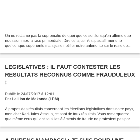
On ne réclame pas la suprématie de quoi que ce soit lorsqu'on affirme que
nous sommes la race primordiale. Dire cela, ce n'est pas affirmer une
quelconque supériorité mais juste notifier notre antériorité sur le reste de
l'humanité qui découla de nous,...
LEGISLATIVES : IL FAUT CONTESTER LES
RESULTATS RECONNUS COMME FRAUDULEUX
!
Publié le 24/07/2017 à 12:01
Par
Le Lion de Makanda (LDM)
A propos des résultats concernant les élections législatives dans notre pays,
mon cher Karl-Jules Assoua, ce sont de faux résultats. Vous remarquerez
que même ceux qui ont saisi les éléments de fraude ne protestent pas par
les voies légales parce qu'ils...