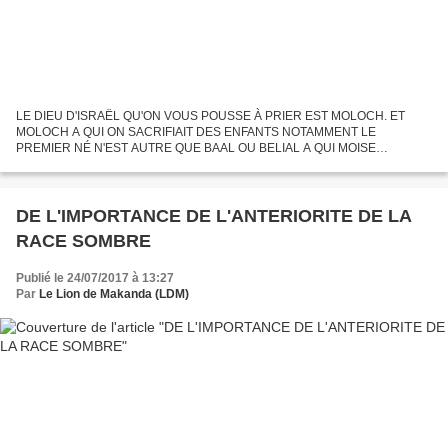
LE DIEU D'ISRAËL QU'ON VOUS POUSSE À PRIER EST MOLOCH. ET
MOLOCH A QUI ON SACRIFIAIT DES ENFANTS NOTAMMENT LE
PREMIER NÉ N'EST AUTRE QUE BAAL OU BELIAL A QUI MOISE
SACRIFIAIT AUSSI UN BOUC. MOLOCH, C'EST SATAN. C'EST DES NOIRS
QU'ILS ONT APPRIS L'EXISTENCE...
DE L'IMPORTANCE DE L'ANTERIORITE DE LA
RACE SOMBRE
Publié le 24/07/2017 à 13:27
Par
Le Lion de Makanda (LDM)