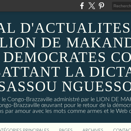
AL D'ACTUALITES
 LION DE MAKAND
 DEMOCRATES C
ATTANT LA DICT
SASSOU NGUESS
sur le Congo-Brazzaville administré par le LION DE 
ongo-Brazzaville œuvrant pour le retour de la démoc
ns par amour avec les mots comme armes et le Web c
ATÉGORIES PRINCIPALES
PAGES
ARCHIVES
CONTAC