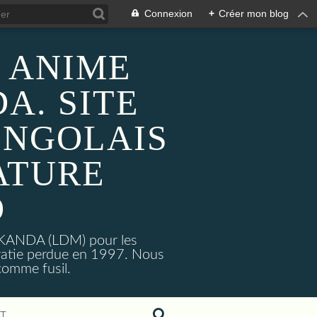
Connexion
+
Créer mon blog
 ANIME
A. SITE
ONGOLAIS
ATURE
O
MAKANDA (LDM) pour les
ratie perdue en 1997. Nous
omme fusil.
T