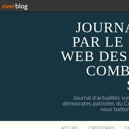
JOURN
PAR LE
WEB DES
COMB
Journal d'actualités 
démocrates patriotes du C
nous batto
ACCUEIL
CATÉGORIES
C