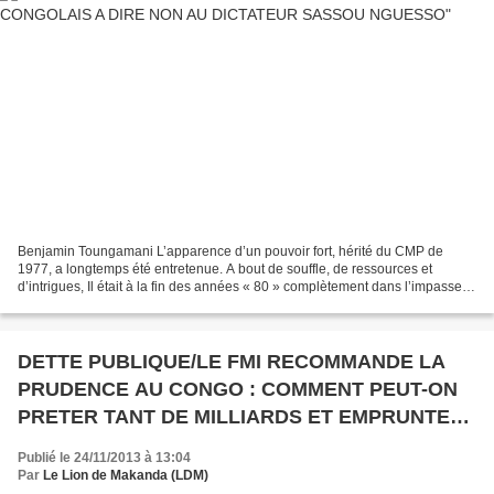
Benjamin Toungamani L’apparence d’un pouvoir fort, hérité du CMP de
1977, a longtemps été entretenue. A bout de souffle, de ressources et
d’intrigues, Il était à la fin des années « 80 » complètement dans l’impasse et
n’avait d’autre issue que s’effondrer...
DETTE PUBLIQUE/LE FMI RECOMMANDE LA
PRUDENCE AU CONGO : COMMENT PEUT-ON
PRETER TANT DE MILLIARDS ET EMPRUNTER
DANS LE MEME TEMPS ?
Publié le 24/11/2013 à 13:04
Par
Le Lion de Makanda (LDM)