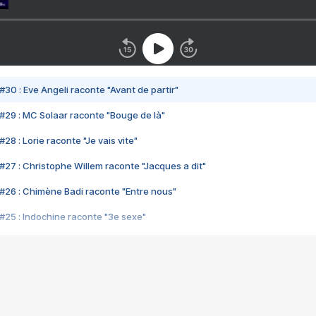
#30 : Eve Angeli raconte "Avant de partir"
#29 : MC Solaar raconte "Bouge de là"
28 : Lorie raconte "Je vais vite"
#27 : Christophe Willem raconte "Jacques a dit"
#26 : Chimène Badi raconte "Entre nous"
#25 : Indochine raconte "3e sexe"
#24 : Zaho raconte "C'est chelou"
#23 : Patrick Bruel raconte "Au café des délices"
#22 : Kyo raconte "Le chemin"