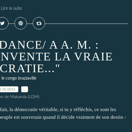
Lire la suite
ANCE/ A A. M. :
 INVENTE LA VRAIE
RATIE..."
le congo brazzaville
5.10.2013
…
ion de Makanda (LDM)
ait, la démocratie véritable, si tu y réfléchis, ce sont les
 peuple est souverain quand il décide vraiment de son destin -