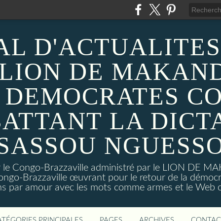
AL D'ACTUALITES
 LION DE MAKAND
 DEMOCRATES C
ATTANT LA DICT
SASSOU NGUESS
sur le Congo-Brazzaville administré par le LION DE 
ongo-Brazzaville œuvrant pour le retour de la démoc
ns par amour avec les mots comme armes et le Web c
ATÉGORIES PRINCIPALES
PAGES
ARCHIVES
CONTAC