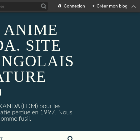
Connexion
+
Créer mon blog
 ANIME
A. SITE
ONGOLAIS
ATURE
O
MAKANDA (LDM) pour les
ratie perdue en 1997. Nous
omme fusil.
T