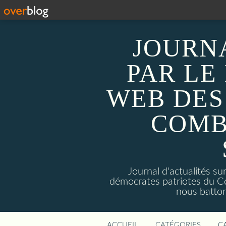
JOURN
PAR LE
WEB DES
COMB
Journal d'actualités 
démocrates patriotes du C
nous batto
ACCUEIL
CATÉGORIES
C