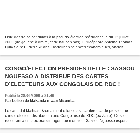
Liste des treize candidats à la pseudo-élection présidentielle du 12 juillet
2009 (de gauche à droite, et de haut en bas) 1–Nicéphore Antoine Thomas
Fylla Saint-Eudes : 52 ans, Docteur en sciences économiques, ancien
président directeur général de la...
CONGO/ELECTION PRESIDENTIELLE : SASSOU
NGUESSO A DISTRIBUE DES CARTES
D'ELECTEURS AUX CONGOLAIS DE RDC !
Publié le 28/06/2009 à 21:46
Par
Le lion de Makanda mwan Mizumba
Le candidat Mathias Dzon a montré lors de sa conférence de presse une
carte d'électeur distribuée à une Congolaise de RDC (ex-Zaïre). C'est en
recourant à un électorat étranger que monsieur Sassou Nguesso espère
gagner les élections. Et ce n'est pas tout...