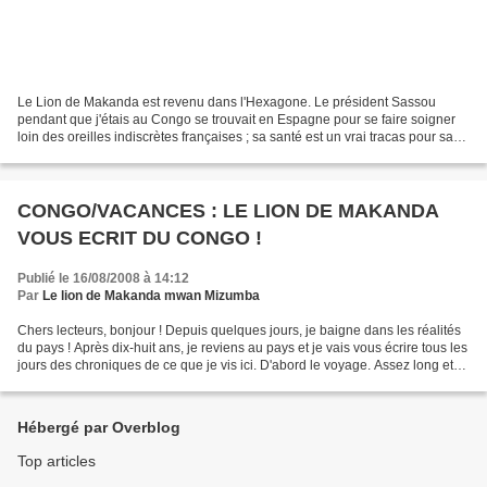
Le Lion de Makanda est revenu dans l'Hexagone. Le président Sassou
pendant que j'étais au Congo se trouvait en Espagne pour se faire soigner
loin des oreilles indiscrètes françaises ; sa santé est un vrai tracas pour sa
famille qui se rend compte qu'un...
CONGO/VACANCES : LE LION DE MAKANDA
VOUS ECRIT DU CONGO !
Publié le 16/08/2008 à 14:12
Par
Le lion de Makanda mwan Mizumba
Chers lecteurs, bonjour ! Depuis quelques jours, je baigne dans les réalités
du pays ! Après dix-huit ans, je reviens au pays et je vais vous écrire tous les
jours des chroniques de ce que je vis ici. D'abord le voyage. Assez long et
puis l'arrivée à...
Hébergé par Overblog
Top articles