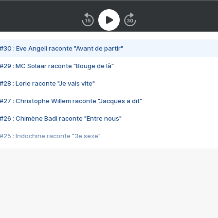
#30 : Eve Angeli raconte "Avant de partir"
#29 : MC Solaar raconte "Bouge de là"
28 : Lorie raconte "Je vais vite"
#27 : Christophe Willem raconte "Jacques a dit"
#26 : Chimène Badi raconte "Entre nous"
#25 : Indochine raconte "3e sexe"
#24 : Zaho raconte "C'est chelou"
#23 : Patrick Bruel raconte "Au café des délices"
#22 : Kyo raconte "Le chemin"
#21 : Nolwenn Leroy raconte "Cassé"