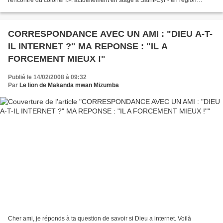
rencontre du colonel I.P. actuellement en stage à Saint-Cyr - en région
lyonnaise. Elégant, beau, l'homme semble...
CORRESPONDANCE AVEC UN AMI : "DIEU A-T-
IL INTERNET ?" MA REPONSE : "IL A
FORCEMENT MIEUX !"
Publié le 14/02/2008 à 09:32
Par
Le lion de Makanda mwan Mizumba
Cher ami, je réponds à ta question de savoir si Dieu a internet. Voilà