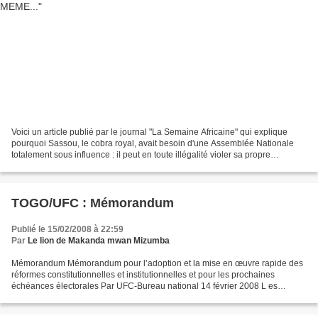
Voici un article publié par le journal "La Semaine Africaine" qui explique
pourquoi Sassou, le cobra royal, avait besoin d'une Assemblée Nationale
totalement sous influence : il peut en toute illégalité violer sa propre
Constitution sans risque de courir...
TOGO/UFC : Mémorandum
Publié le 15/02/2008 à 22:59
Par
Le lion de Makanda mwan Mizumba
Mémorandum Mémorandum pour l’adoption et la mise en œuvre rapide des
réformes constitutionnelles et institutionnelles et pour les prochaines
échéances électorales Par UFC-Bureau national 14 février 2008 L es
élections législatives, prévues par les 22...