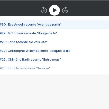
#30 : Eve Angeli raconte "Avant de partir"
#29 : MC Solaar raconte "Bouge de là"
28 : Lorie raconte "Je vais vite"
#27 : Christophe Willem raconte "Jacques a dit"
#26 : Chimène Badi raconte "Entre nous"
#25 : Indochine raconte "3e sexe"
#24 : Zaho raconte "C'est chelou"
#23 : Patrick Bruel raconte "Au café des délices"
#22 : Kyo raconte "Le chemin"
#21 : Nolwenn Leroy raconte "Cassé"