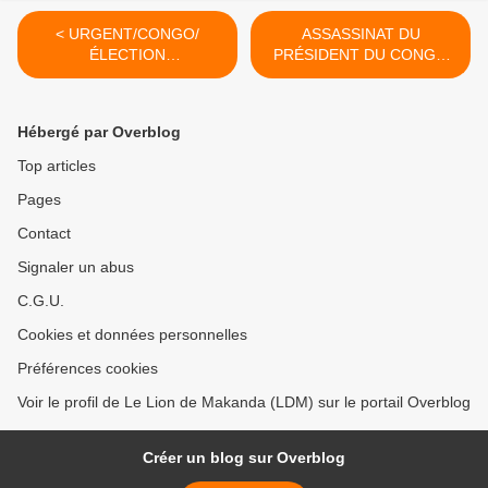
< URGENT/CONGO/
ASSASSINAT DU
ÉLECTION
PRÉSIDENT DU CONGO
PRÉSIDENTIELLE : GUY
GUY BRICE PARFAIT
BRICE PARFAIT KOLÉLAS
KOLÉLAS : APPEL À
HOSPITALISÉ
MANIFESTER CE SAMEDI
Hébergé par Overblog
27 >
Top articles
Pages
Contact
Signaler un abus
C.G.U.
Cookies et données personnelles
Préférences cookies
Voir le profil de Le Lion de Makanda (LDM) sur le portail Overblog
Créer un blog sur Overblog