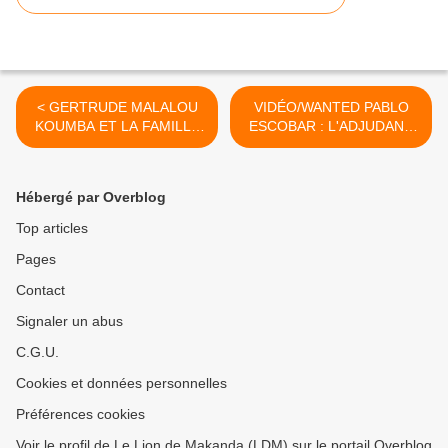
< GERTRUDE MALALOU
VIDÉO/WANTED PABLO
KOUMBA ET LA FAMILLE
ESCOBAR : L'ADJUDANT
MALALOU ANNONCENT
MVOUAMA EST-IL
LE DÉCÈS DE RIGOBERT
CRÉDIBLE ? >
MALALOU MOMBAULT
Hébergé par Overblog
Top articles
Pages
Contact
Signaler un abus
C.G.U.
Cookies et données personnelles
Préférences cookies
Voir le profil de Le Lion de Makanda (LDM) sur le portail Overblog