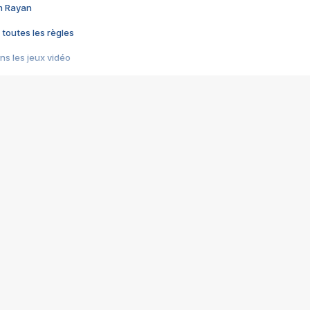
im Rayan
 toutes les règles
s les jeux vidéo
us choquant de Rockstar ? - Le scandale BULLY
e plus moche de Steam
du RÊVE tourne au CAUCHEMAR
pendant 8 heures
it… à tort
umiliés par un jeu vidéo
ire - Final Fantasy 8
ti un empire - Age of Empires
story DOFUS
tard, il crée l'un des pires jeux de tous les temps, MindsEye.