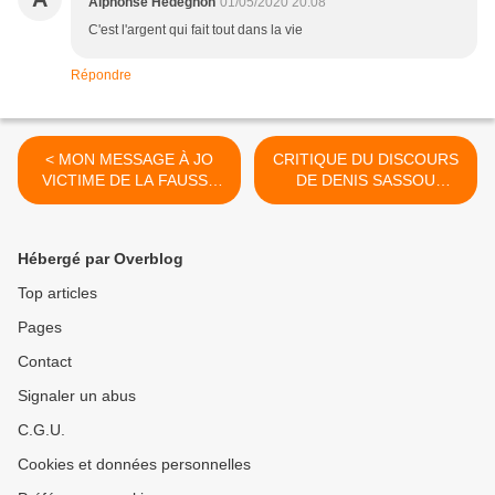
Alphonse Hedegnon
01/05/2020 20:08
C'est l'argent qui fait tout dans la vie
Répondre
< MON MESSAGE À JO
CRITIQUE DU DISCOURS
VICTIME DE LA FAUSSE
DE DENIS SASSOU
RELIGION NOMMÉE
NGUESSO DU 30 AVRIL
ISLAM : REVIENS À LA
2020 >
VÉRITÉ !
Hébergé par Overblog
Top articles
Pages
Contact
Signaler un abus
C.G.U.
Cookies et données personnelles