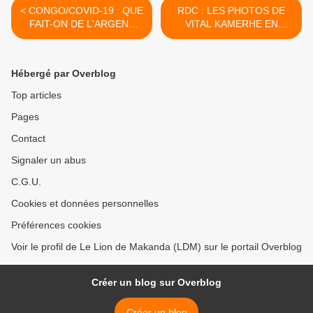
< CONGO/COVID-19 : QUE
RDC : LES PHOTOS DE
FAIT-ON DE L'ARGENT
VITAL KAMERHE EN
RECUEILLI AU PRÉTEXTE
PRISON A MAKALA >
DU CORONAVIRUS ?
Hébergé par Overblog
Top articles
Pages
Contact
Signaler un abus
C.G.U.
Cookies et données personnelles
Préférences cookies
Voir le profil de Le Lion de Makanda (LDM) sur le portail Overblog
Créer un blog sur Overblog
Créer un blog