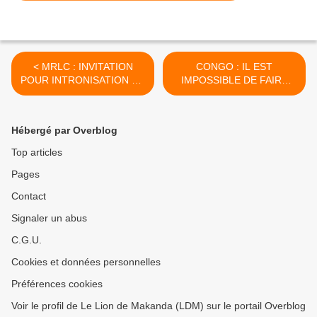
< MRLC : INVITATION
CONGO : IL EST
POUR INTRONISATION DU
IMPOSSIBLE DE FAIRE
NOUVEAU PRÉSIDENT DE
UNE ANALYSE POLITIQUE
L'ASSOCIATION
CORRECTE SANS LA
VARIABLE ETHNIQUE >
Hébergé par Overblog
Top articles
Pages
Contact
Signaler un abus
C.G.U.
Cookies et données personnelles
Préférences cookies
Voir le profil de Le Lion de Makanda (LDM) sur le portail Overblog