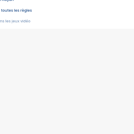
 toutes les règles
s les jeux vidéo
us choquant de Rockstar ? - Le scandale BULLY
e plus moche de Steam
du RÊVE tourne au CAUCHEMAR
pendant 8 heures
it… à tort
umiliés par un jeu vidéo
ire - Final Fantasy 8
ti un empire - Age of Empires
story DOFUS
tard, il crée l'un des pires jeux de tous les temps, MindsEye.