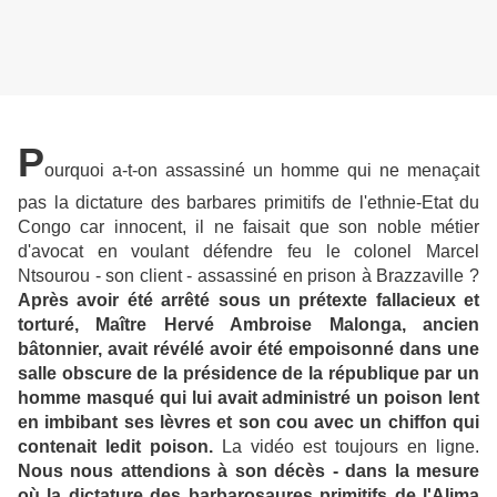
P
ourquoi a-t-on assassiné un homme qui ne menaçait
pas la dictature des barbares primitifs de l'ethnie-Etat du
Congo car innocent, il ne faisait que son noble métier
d'avocat en voulant défendre feu le colonel Marcel
Ntsourou - son client - assassiné en prison à Brazzaville ?
Après avoir été arrêté sous un prétexte fallacieux et
torturé, Maître Hervé Ambroise Malonga, ancien
bâtonnier, avait révélé avoir été empoisonné dans une
salle obscure de la présidence de la république par un
homme masqué qui lui avait administré un poison lent
en imbibant ses lèvres et son cou avec un chiffon qui
contenait ledit poison.
La vidéo est toujours en ligne.
Nous nous attendions à son décès - dans la mesure
où la dictature des barbarosaures primitifs de l'Alima