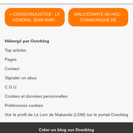
< CONGO/INJUSTICE : LE
MRLC/COMITE AD HOC :
GENERAL JEAN MARIE
COMMUNIQUE DE
MICHEL MOKOKO EST
PRESSE >
DEJA CONDAMNE PAR LA
VOLONTE DU ROI
Hébergé par Overblog
SASSOU
Top articles
Pages
Contact
Signaler un abus
C.G.U.
Cookies et données personnelles
Préférences cookies
Voir le profil de Le Lion de Makanda (LDM) sur le portail Overblog
Créer un blog sur Overblog