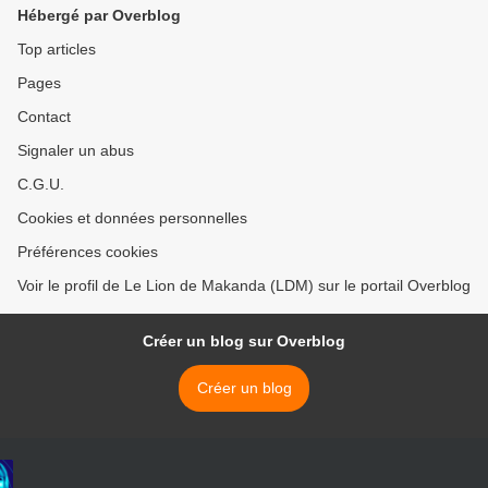
TENANT LIEU DE
VOLONTE DU ROI
Hébergé par Overblog
CONVOCATION
SASSOU >
Top articles
Pages
Contact
Signaler un abus
C.G.U.
Cookies et données personnelles
Préférences cookies
Voir le profil de Le Lion de Makanda (LDM) sur le portail Overblog
Créer un blog sur Overblog
Créer un blog