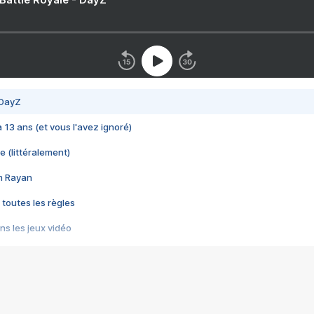
 DayZ
 a 13 ans (et vous l'avez ignoré)
e (littéralement)
im Rayan
 toutes les règles
s les jeux vidéo
us choquant de Rockstar ? - Le scandale BULLY
e plus moche de Steam
du RÊVE tourne au CAUCHEMAR