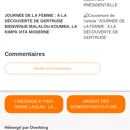
JOURNÉE DE LA FEMME : A LA
DÉCOUVERTE DE GERTRUDE
BIENVENUE MALALOU-KOUMBA, LA
KIMPA VITA MODERNE
Commentaires
Ajouter un commentaire
< MESSAGE A YVES-
ARGENT DES
MARIE LAULAN : LA
GENERATIONS FUTURES :
DEMOGRAPHIE
LES CHINOIS AURAIENT-
AFRICAINE N'EST PAS
ILS ROULE SASSOU DANS
L'AFFAIRE D'UN SIONISTE
LA FARINE ? >
Hébergé par Overblog
COMME VOUS !