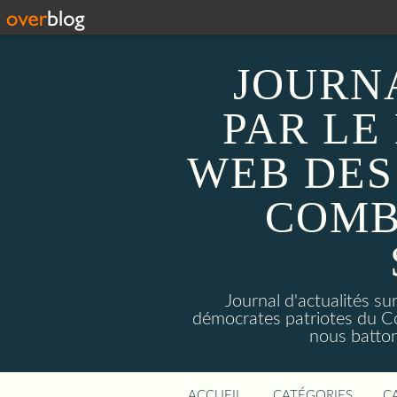
JOURN
PAR LE
WEB DES
COMB
Journal d'actualités 
démocrates patriotes du C
nous batto
ACCUEIL
CATÉGORIES
C