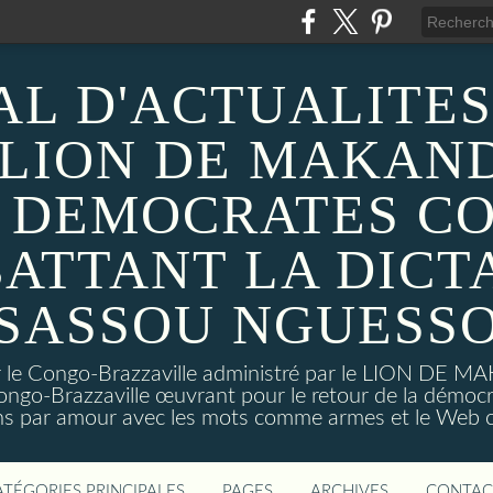
AL D'ACTUALITES
 LION DE MAKAND
 DEMOCRATES C
ATTANT LA DICT
SASSOU NGUESS
sur le Congo-Brazzaville administré par le LION DE 
ongo-Brazzaville œuvrant pour le retour de la démoc
ns par amour avec les mots comme armes et le Web c
ATÉGORIES PRINCIPALES
PAGES
ARCHIVES
CONTAC