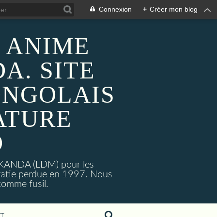
Connexion
+
Créer mon blog
 ANIME
A. SITE
ONGOLAIS
ATURE
O
MAKANDA (LDM) pour les
ratie perdue en 1997. Nous
omme fusil.
T