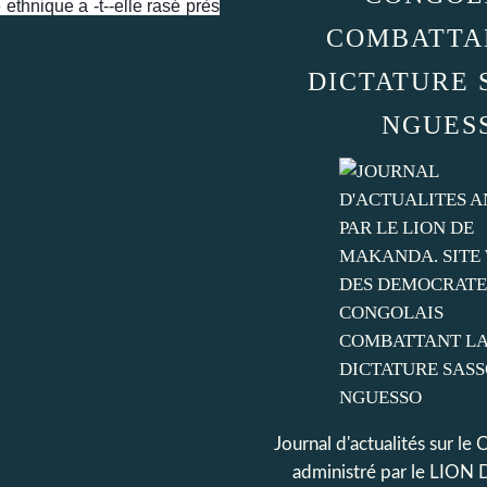
ethnique a -t--elle rasé près
COMBATTA
DICTATURE 
NGUES
Journal d'actualités sur le
administré par le LI