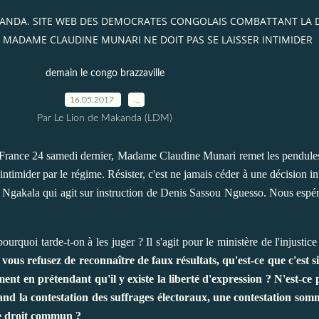
AKANDA. SITE WEB DES DEMOCRATES CONGOLAIS COMBATTANT LA
 MADAME CLAUDINE MUNARI NE DOIT PAS SE LAISSER INTIMIDER
demain le congo brazzaville
16.05.2017
…
Par Le Lion de Makanda (LDM)
r France 24 samedi dernier, Madame Claudine Munari remet les pendul
r intimider par le régime. Résister, c'est ne jamais céder à une décision
Ngakala qui agit sur instruction de Denis Sassou Nguesso. Nous espéro
urquoi tarde-t-on à les juger ? Il s'agit pour le ministère de l'injustic
ous refusez de reconnaître de faux résultats, qu'est-ce que c'est 
ent en prétendant qu'il y existe la liberté d'expression ?
N'est-ce
and la contestation des suffrages électoraux, une contestation somm
de droit commun ?