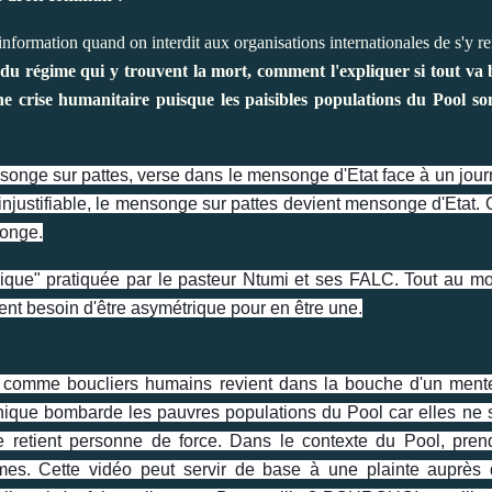
'information quand on interdit aux organisations internationales de s'y 
ns du régime qui y trouvent la mort, comment l'expliquer si tout va b
 crise humanitaire puisque les paisibles populations du Pool son
nge sur pattes, verse dans le mensonge d'Etat face à un journa
 l'injustifiable, le mensonge sur pattes devient mensonge d'Etat.
songe.
ue" pratiquée par le pasteur Ntumi et ses FALC. Tout au moin
ent besoin d'être asymétrique pour en être une.
ons comme boucliers humains revient dans la bouche d'un men
nique bombarde les pauvres populations du
Pool car elles ne 
 retient personne de force. Dans le contexte du Pool, pre
mes. Cette vidéo peut servir de base à une plainte auprès 