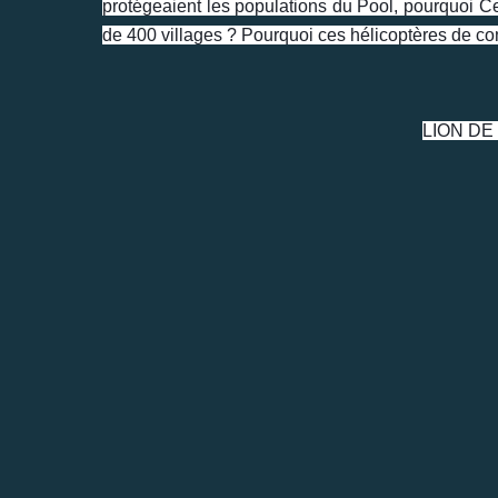
protégeaient les populations du Pool, pourquoi Ce
de 400 villages ? Pourquoi ces hélicoptères de c
LION DE