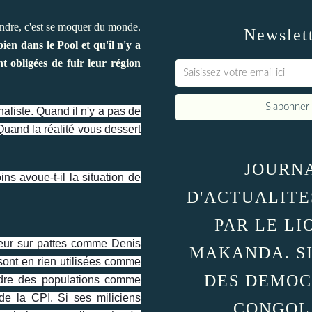
rendre, c'est se moquer du monde.
Newslet
ien dans le Pool et qu'il n'y a
t obligées de fuir leur région
liste. Quand il n'y a pas de
 Quand la réalité vous dessert
JOURN
s avoue-t-il la situation de
D'ACTUALITE
PAR LE LI
teur sur pattes comme Denis
MAKANDA. S
sont en rien utilisées comme
DES DEMOC
ndre des populations comme
de la CPI. Si ses miliciens
CONGOL