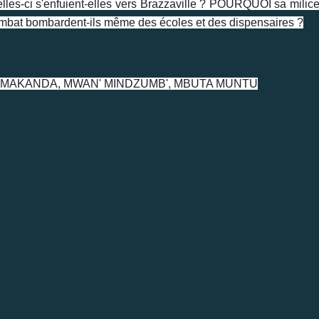
lles-ci s'enfuient-elles vers Brazzaville ? POURQUOI sa milice 
ombat bombardent-ils même des écoles et des dispensaires ?
 MAKANDA, MWAN' MINDZUMB', MBUTA MUNTU